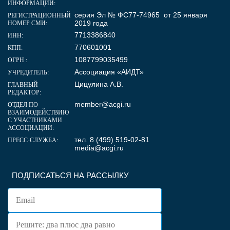
ИНФОРМАЦИИ:
серия Эл № ФС77-74965 от 25 января
РЕГИСТРАЦИОННЫЙ
2019 года
НОМЕР СМИ:
7713386840
ИНН:
770601001
КПП:
1087799035499
ОГРН :
Ассоциация «АИДТ»
УЧРЕДИТЕЛЬ:
Цицулина А.В.
ГЛАВНЫЙ
РЕДАКТОР:
member@acgi.ru
ОТДЕЛ ПО
ВЗАИМОДЕЙСТВИЮ
С УЧАСТНИКАМИ
АССОЦИАЦИИ:
тел. 8 (499) 519-02-81
ПРЕСС-СЛУЖБА:
media@acgi.ru
ПОДПИСАТЬСЯ НА РАССЫЛКУ