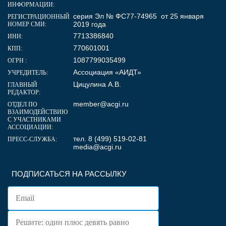
ИНФОРМАЦИИ:
серия Эл № ФС77-74965 от 25 января
РЕГИСТРАЦИОННЫЙ
2019 года
НОМЕР СМИ:
7713386840
ИНН:
770601001
КПП:
1087799035499
ОГРН :
Ассоциация «АИДТ»
УЧРЕДИТЕЛЬ:
Цицулина А.В.
ГЛАВНЫЙ
РЕДАКТОР:
member@acgi.ru
ОТДЕЛ ПО
ВЗАИМОДЕЙСТВИЮ
С УЧАСТНИКАМИ
АССОЦИАЦИИ:
тел. 8 (499) 519-02-81
ПРЕСС-СЛУЖБА:
media@acgi.ru
ПОДПИСАТЬСЯ НА РАССЫЛКУ