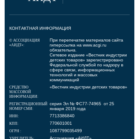
КОНТАКТНАЯ ИНФОРМАЦИЯ
При перепечатке материалов сайта
© АССОЦИАЦИЯ
гиперссылка на
www.acgi.ru
«АИДТ»:
обязательна.
Сетевое издание «Вестник индустрии
детских товаров» зарегистрировано
Федеральной службой по надзору в
сфере связи, информационных
технологий и массовых
коммуникаций
«Вестник индустрии детских товаров»
СРЕДСТВО
МАССОВОЙ
ИНФОРМАЦИИ:
серия Эл № ФС77-74965 от 25
РЕГИСТРАЦИОННЫЙ
января 2019 года
НОМЕР СМИ:
7713386840
ИНН:
770601001
КПП:
1087799035499
ОГРН :
Ассоциация «АИДТ»
УЧРЕДИТЕЛЬ: