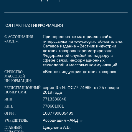
КОНТАКТНАЯ ИНФОРМАЦИЯ
При перепечатке материалов сайта
© АССОЦИАЦИЯ
гиперссылка на
www.acgi.ru
обязательна.
«АИДТ»:
Сетевое издание «Вестник индустрии
детских товаров» зарегистрировано
Федеральной службой по надзору в
сфере связи, информационных
технологий и массовых коммуникаций
«Вестник индустрии детских товаров»
СРЕДСТВО
МАССОВОЙ
ИНФОРМАЦИИ:
серия Эл № ФС77-74965 от 25 января
РЕГИСТРАЦИОННЫЙ
2019 года
НОМЕР СМИ:
7713386840
ИНН:
770601001
КПП:
1087799035499
ОГРН :
Ассоциация «АИДТ»
УЧРЕДИТЕЛЬ:
Цицулина А.В.
ГЛАВНЫЙ
РЕДАКТОР: