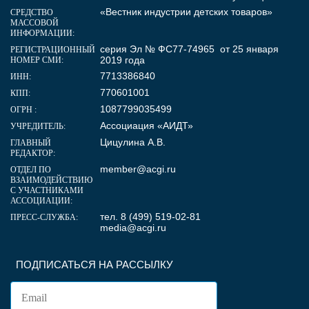
«Вестник индустрии детских товаров»
СРЕДСТВО
МАССОВОЙ
ИНФОРМАЦИИ:
серия Эл № ФС77-74965 от 25 января
РЕГИСТРАЦИОННЫЙ
2019 года
НОМЕР СМИ:
7713386840
ИНН:
770601001
КПП:
1087799035499
ОГРН :
Ассоциация «АИДТ»
УЧРЕДИТЕЛЬ:
Цицулина А.В.
ГЛАВНЫЙ
РЕДАКТОР:
member@acgi.ru
ОТДЕЛ ПО
ВЗАИМОДЕЙСТВИЮ
С УЧАСТНИКАМИ
АССОЦИАЦИИ:
тел. 8 (499) 519-02-81
ПРЕСС-СЛУЖБА:
media@acgi.ru
ПОДПИСАТЬСЯ НА РАССЫЛКУ