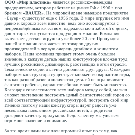
ООО «Мир пластика»
является российско-немецким
предприятием, которое работает на рынке РФ с 1996 г. под
брендом
«BAUER»
. На мировой арене немецкое предприятие
«Бауер» существует еще с 1956 года. В мире игрушек это имя
давно и хорошо всем известно, ведь оно ассоциируется с
непревзойдённым качеством, надежностью и заботой о детях,
для которых выпускается продукция компании. Компания
выпускает детские игрушки уже более 20 лет. Продукция
нашей компании отличается от товаров других
производителей в первую очередь дизайном и концептом
наборов. Наша компания придает этому очень большое
значение, в каждую деталь наших конструкторов вложен труд
лучших российских дизайнеров, работающих в этой отрасли.
Тематические серии отлично дополняют друг друга. С каждым
набором конструктора существует множество вариантов игры,
так как разнообразие и количество деталей не ограничивает
фантазию ребенка, вариантов сборки может быть множество.
Благодаря совместимости всех наборов между собой, малыш
сможет постепенно построить целый фантастический город со
всей соответствующей инфраструктурой, построить свой мир.
Именно поэтому наши конструкторы дарят радость уже
нескольким поколениям российских детей, а родители
доверяют качеству продукции. Ведь качеству мы уделяем
огромное значение и внимание.
За это время нами накоплен огромный опыт по тому, как