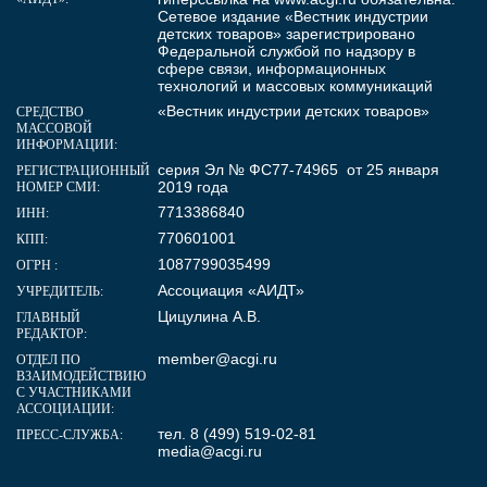
Сетевое издание «Вестник индустрии
детских товаров» зарегистрировано
Федеральной службой по надзору в
сфере связи, информационных
технологий и массовых коммуникаций
«Вестник индустрии детских товаров»
СРЕДСТВО
МАССОВОЙ
ИНФОРМАЦИИ:
серия Эл № ФС77-74965 от 25 января
РЕГИСТРАЦИОННЫЙ
2019 года
НОМЕР СМИ:
7713386840
ИНН:
770601001
КПП:
1087799035499
ОГРН :
Ассоциация «АИДТ»
УЧРЕДИТЕЛЬ:
Цицулина А.В.
ГЛАВНЫЙ
РЕДАКТОР:
member@acgi.ru
ОТДЕЛ ПО
ВЗАИМОДЕЙСТВИЮ
С УЧАСТНИКАМИ
АССОЦИАЦИИ:
тел. 8 (499) 519-02-81
ПРЕСС-СЛУЖБА:
media@acgi.ru