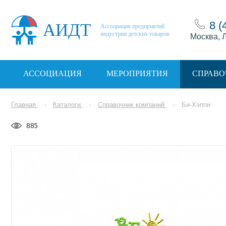
8 (
АИДТ
Ассоциация предприятий
индустрии детских товаров
Москва, Л
АССОЦИАЦИЯ
МЕРОПРИЯТИЯ
СПРАВО
Главная
Каталоги
Справочник компаний
Би-Хэппи
885