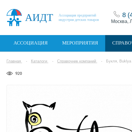
8 (
АИДТ
Ассоциация предприятий
индустрии детских товаров
Москва, Л
АССОЦИАЦИЯ
МЕРОПРИЯТИЯ
СПРАВО
Главная
Каталоги
Справочник компаний
Букля, Buklya
920