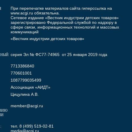
При перепечатке материалов сайта гиперссылка на
Я
www.acgi.ru
обязательна.
Сетевое издание «Вестник индустрии детских товаров»
зарегистрировано Федеральной службой по надзору в
сфере связи, информационных технологий и массовых
коммуникаций
«Вестник индустрии детских товаров»
серия Эл № ФС77-74965 от 25 января 2019 года
ННЫЙ
7713386840
770601001
1087799035499
Ассоциация «АИДТ»
Цицулина А.В.
member@acgi.ru
ВИЮ
МИ
тел. 8 (499) 519-02-81
:
media@acgi.ru