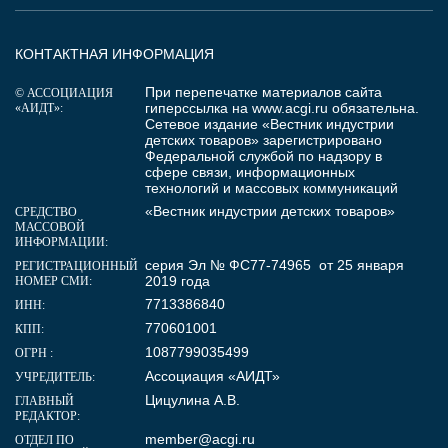
КОНТАКТНАЯ ИНФОРМАЦИЯ
При перепечатке материалов сайта
© АССОЦИАЦИЯ
гиперссылка на
www.acgi.ru
обязательна.
«АИДТ»:
Сетевое издание «Вестник индустрии
детских товаров» зарегистрировано
Федеральной службой по надзору в
сфере связи, информационных
технологий и массовых коммуникаций
«Вестник индустрии детских товаров»
СРЕДСТВО
МАССОВОЙ
ИНФОРМАЦИИ:
серия Эл № ФС77-74965 от 25 января
РЕГИСТРАЦИОННЫЙ
2019 года
НОМЕР СМИ:
7713386840
ИНН:
770601001
КПП:
1087799035499
ОГРН :
Ассоциация «АИДТ»
УЧРЕДИТЕЛЬ:
Цицулина А.В.
ГЛАВНЫЙ
РЕДАКТОР:
member@acgi.ru
ОТДЕЛ ПО