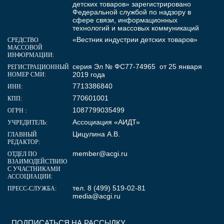
детских товаров» зарегистрировано
Федеральной службой по надзору в
сфере связи, информационных
технологий и массовых коммуникаций
«Вестник индустрии детских товаров»
СРЕДСТВО
МАССОВОЙ
ИНФОРМАЦИИ:
серия Эл № ФС77-74965 от 25 января
РЕГИСТРАЦИОННЫЙ
2019 года
НОМЕР СМИ:
7713386840
ИНН:
770601001
КПП:
1087799035499
ОГРН :
Ассоциация «АИДТ»
УЧРЕДИТЕЛЬ:
Цицулина А.В.
ГЛАВНЫЙ
РЕДАКТОР:
member@acgi.ru
ОТДЕЛ ПО
ВЗАИМОДЕЙСТВИЮ
С УЧАСТНИКАМИ
АССОЦИАЦИИ:
тел. 8 (499) 519-02-81
ПРЕСС-СЛУЖБА:
media@acgi.ru
ПОДПИСАТЬСЯ НА РАССЫЛКУ