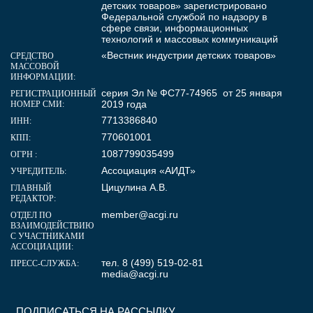
детских товаров» зарегистрировано
Федеральной службой по надзору в
сфере связи, информационных
технологий и массовых коммуникаций
«Вестник индустрии детских товаров»
СРЕДСТВО
МАССОВОЙ
ИНФОРМАЦИИ:
серия Эл № ФС77-74965 от 25 января
РЕГИСТРАЦИОННЫЙ
2019 года
НОМЕР СМИ:
7713386840
ИНН:
770601001
КПП:
1087799035499
ОГРН :
Ассоциация «АИДТ»
УЧРЕДИТЕЛЬ:
Цицулина А.В.
ГЛАВНЫЙ
РЕДАКТОР:
member@acgi.ru
ОТДЕЛ ПО
ВЗАИМОДЕЙСТВИЮ
С УЧАСТНИКАМИ
АССОЦИАЦИИ:
тел. 8 (499) 519-02-81
ПРЕСС-СЛУЖБА:
media@acgi.ru
ПОДПИСАТЬСЯ НА РАССЫЛКУ