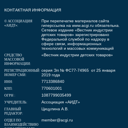
КОНТАКТНАЯ ИНФОРМАЦИЯ
При перепечатке материалов сайта
© АССОЦИАЦИЯ
гиперссылка на
www.acgi.ru
обязательна.
«АИДТ»:
Сетевое издание «Вестник индустрии
детских товаров» зарегистрировано
Федеральной службой по надзору в
сфере связи, информационных
технологий и массовых коммуникаций
«Вестник индустрии детских товаров»
СРЕДСТВО
МАССОВОЙ
ИНФОРМАЦИИ:
серия Эл № ФС77-74965 от 25 января
РЕГИСТРАЦИОННЫЙ
2019 года
НОМЕР СМИ:
7713386840
ИНН:
770601001
КПП:
1087799035499
ОГРН :
Ассоциация «АИДТ»
УЧРЕДИТЕЛЬ:
Цицулина А.В.
ГЛАВНЫЙ
РЕДАКТОР:
member@acgi.ru
ОТДЕЛ ПО
ВЗАИМОДЕЙСТВИЮ