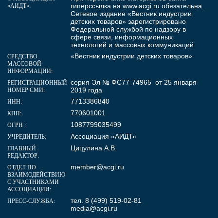
гиперссылка на
www.acgi.ru
обязательна.
«АИДТ»:
Сетевое издание «Вестник индустрии
детских товаров» зарегистрировано
Федеральной службой по надзору в
сфере связи, информационных
технологий и массовых коммуникаций
«Вестник индустрии детских товаров»
СРЕДСТВО
МАССОВОЙ
ИНФОРМАЦИИ:
серия Эл № ФС77-74965 от 25 января
РЕГИСТРАЦИОННЫЙ
2019 года
НОМЕР СМИ:
7713386840
ИНН:
770601001
КПП:
1087799035499
ОГРН :
Ассоциация «АИДТ»
УЧРЕДИТЕЛЬ:
Цицулина А.В.
ГЛАВНЫЙ
РЕДАКТОР:
member@acgi.ru
ОТДЕЛ ПО
ВЗАИМОДЕЙСТВИЮ
С УЧАСТНИКАМИ
АССОЦИАЦИИ:
тел. 8 (499) 519-02-81
ПРЕСС-СЛУЖБА:
media@acgi.ru