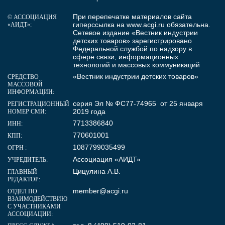
При перепечатке материалов сайта
© АССОЦИАЦИЯ
гиперссылка на
www.acgi.ru
обязательна.
«АИДТ»:
Сетевое издание «Вестник индустрии
детских товаров» зарегистрировано
Федеральной службой по надзору в
сфере связи, информационных
технологий и массовых коммуникаций
«Вестник индустрии детских товаров»
СРЕДСТВО
МАССОВОЙ
ИНФОРМАЦИИ:
серия Эл № ФС77-74965 от 25 января
РЕГИСТРАЦИОННЫЙ
2019 года
НОМЕР СМИ:
7713386840
ИНН:
770601001
КПП:
1087799035499
ОГРН :
Ассоциация «АИДТ»
УЧРЕДИТЕЛЬ:
Цицулина А.В.
ГЛАВНЫЙ
РЕДАКТОР:
member@acgi.ru
ОТДЕЛ ПО
ВЗАИМОДЕЙСТВИЮ
С УЧАСТНИКАМИ
АССОЦИАЦИИ: