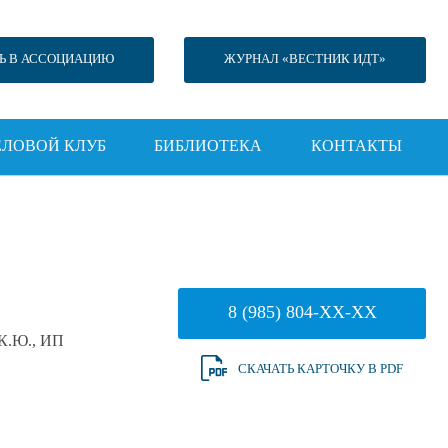
Ь В АССОЦИАЦИЮ
ЖУРНАЛ «ВЕСТНИК ИДТ»
ЕЛОВОЙ КЛУБ
БИБЛИОТЕКА
КОНТАКТЫ
8 (985) 804-XX-XX
К.Ю., ИП
СКАЧАТЬ КАРТОЧКУ В PDF