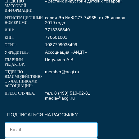
«Вестник индустрии детских товаров»
СРЕДСТВО
МАССОВОЙ
ИНФОРМАЦИИ:
серия Эл № ФС77-74965 от 25 января
РЕГИСТРАЦИОННЫЙ
2019 года
НОМЕР СМИ:
7713386840
ИНН:
770601001
КПП:
1087799035499
ОГРН :
Ассоциация «АИДТ»
УЧРЕДИТЕЛЬ:
Цицулина А.В.
ГЛАВНЫЙ
РЕДАКТОР:
member@acgi.ru
ОТДЕЛ ПО
ВЗАИМОДЕЙСТВИЮ
С УЧАСТНИКАМИ
АССОЦИАЦИИ:
тел. 8 (499) 519-02-81
ПРЕСС-СЛУЖБА:
media@acgi.ru
ПОДПИСАТЬСЯ НА РАССЫЛКУ