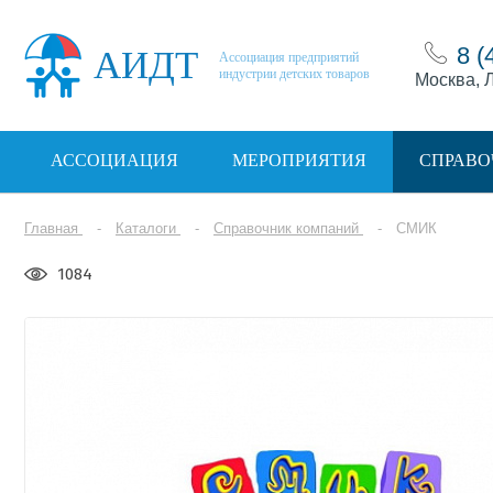
8 (
АИДТ
Ассоциация предприятий
индустрии детских товаров
Москва, Л
АССОЦИАЦИЯ
МЕРОПРИЯТИЯ
СПРАВО
Главная
Каталоги
Справочник компаний
СМИК
1084