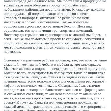
Калиненграда до Владивостока. Мы поставляем продукцию не
только в крупные обласные города, но и работаем с
небольшими районными предприятиями. К каждому находим
индивидуальный подход исходя из запросов клиента.
Стараемся подобрать оптимальное решение по цене,
материалу и срокам изготовление. Так же помогаем
осуществлять доставку по регионам России. Доставка
осуществляется при помощи транспортных компаний.
Доставку до терминалов транспортных компаний мы берем на
себя. Так же мы помогаем в просчете стоимости логистики и
подбора оптимальной транспортной компании. исходя из его
место положения клиента и ситуации на рынке транспортных
перевозок.
Основное направление работы производство, это изготовление
складной , компактной мебели и мебели на металлокаркасе.
Мы изготавливаем широкий спектр разнообразной продукции.
Больше всего, популярностью пользуются такие позиции как :
складные столы, складные стулья и складные скамейки. Такие
позиции чаще всего используются для оснащения ресторанов,
кафе и гостиничных комплексов. Складная мебель отлично
подходит для оснащения банкетного зала или конфиренц зала.
В сложенном состоянии, такая мебель занимает очень мало
места, а экономия пространства, ведет к экономии средств на
аренду. К тому же банкеты или конференции проходят не
каждый день и оперативность разворачиваемого мероприятия
очень важны. Наша мебель легко трансформируется,