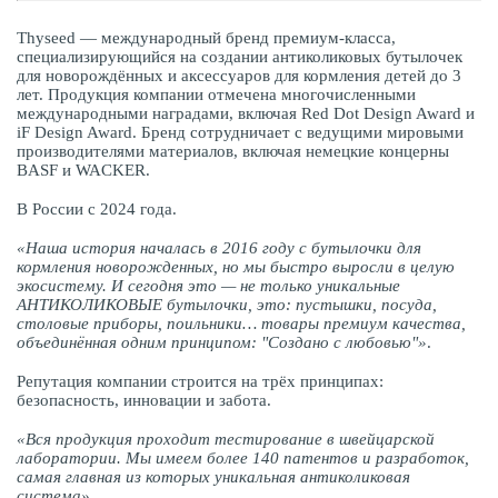
Thyseed — международный бренд премиум-класса,
специализирующийся на создании антиколиковых бутылочек
для новорождённых и аксессуаров для кормления детей до 3
лет. Продукция компании отмечена многочисленными
международными наградами, включая Red Dot Design Award и
iF Design Award. Бренд сотрудничает с ведущими мировыми
производителями материалов, включая немецкие концерны
BASF и WACKER.
В России с 2024 года.
«Наша история началась в 2016 году с бутылочки для
кормления новорожденных, но мы быстро выросли в целую
экосистему. И сегодня это — не только уникальные
АНТИКОЛИКОВЫЕ бутылочки, это: пустышки, посуда,
столовые приборы, поильники… товары премиум качества,
объединённая одним принципом: "Создано с любовью"»
.
Репутация компании строится на трёх принципах:
безопасность, инновации и забота.
«Вся продукция проходит тестирование в швейцарской
лаборатории. Мы имеем более 140 патентов и разработок,
самая главная из которых уникальная антиколиковая
система».