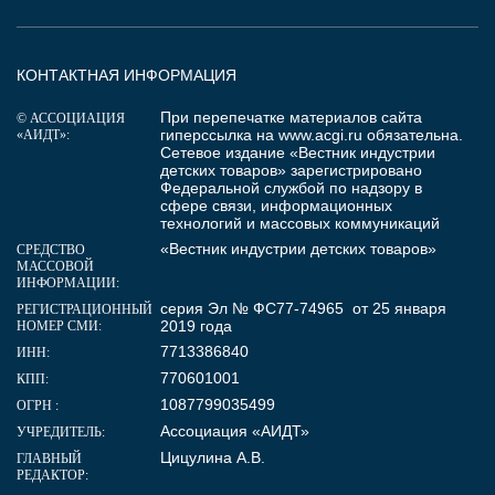
КОНТАКТНАЯ ИНФОРМАЦИЯ
При перепечатке материалов сайта
© АССОЦИАЦИЯ
гиперссылка на
www.acgi.ru
обязательна.
«АИДТ»:
Сетевое издание «Вестник индустрии
детских товаров» зарегистрировано
Федеральной службой по надзору в
сфере связи, информационных
технологий и массовых коммуникаций
«Вестник индустрии детских товаров»
СРЕДСТВО
МАССОВОЙ
ИНФОРМАЦИИ:
серия Эл № ФС77-74965 от 25 января
РЕГИСТРАЦИОННЫЙ
2019 года
НОМЕР СМИ:
7713386840
ИНН:
770601001
КПП:
1087799035499
ОГРН :
Ассоциация «АИДТ»
УЧРЕДИТЕЛЬ:
Цицулина А.В.
ГЛАВНЫЙ
РЕДАКТОР: