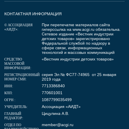
КОНТАКТНАЯ ИНФОРМАЦИЯ
При перепечатке материалов сайта
© АССОЦИАЦИЯ
гиперссылка на
www.acgi.ru
обязательна.
«АИДТ»:
Сетевое издание «Вестник индустрии
детских товаров» зарегистрировано
Федеральной службой по надзору в
сфере связи, информационных
технологий и массовых коммуникаций
«Вестник индустрии детских товаров»
СРЕДСТВО
МАССОВОЙ
ИНФОРМАЦИИ:
серия Эл № ФС77-74965 от 25 января
РЕГИСТРАЦИОННЫЙ
2019 года
НОМЕР СМИ:
7713386840
ИНН:
770601001
КПП:
1087799035499
ОГРН :
Ассоциация «АИДТ»
УЧРЕДИТЕЛЬ:
Цицулина А.В.
ГЛАВНЫЙ
РЕДАКТОР:
member@acgi.ru
ОТДЕЛ ПО