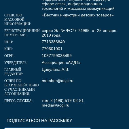
сфере связи, информационных
технологий и массовых коммуникаций
«Вестник индустрии детских товаров»
СРЕДСТВО
МАССОВОЙ
ИНФОРМАЦИИ:
серия Эл № ФС77-74965 от 25 января
РЕГИСТРАЦИОННЫЙ
2019 года
НОМЕР СМИ:
7713386840
ИНН:
770601001
КПП:
1087799035499
ОГРН :
Ассоциация «АИДТ»
УЧРЕДИТЕЛЬ:
Цицулина А.В.
ГЛАВНЫЙ
РЕДАКТОР:
member@acgi.ru
ОТДЕЛ ПО
ВЗАИМОДЕЙСТВИЮ
С УЧАСТНИКАМИ
АССОЦИАЦИИ:
тел. 8 (499) 519-02-81
ПРЕСС-СЛУЖБА:
media@acgi.ru
ПОДПИСАТЬСЯ НА РАССЫЛКУ