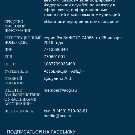
Федеральной службой по надзору в
сфере связи, информационных
технологий и массовых коммуникаций
«Вестник индустрии детских товаров»
СРЕДСТВО
МАССОВОЙ
ИНФОРМАЦИИ:
серия Эл № ФС77-74965 от 25 января
РЕГИСТРАЦИОННЫЙ
2019 года
НОМЕР СМИ:
7713386840
ИНН:
770601001
КПП:
1087799035499
ОГРН :
Ассоциация «АИДТ»
УЧРЕДИТЕЛЬ:
Цицулина А.В.
ГЛАВНЫЙ
РЕДАКТОР:
member@acgi.ru
ОТДЕЛ ПО
ВЗАИМОДЕЙСТВИЮ
С УЧАСТНИКАМИ
АССОЦИАЦИИ:
тел. 8 (499) 519-02-81
ПРЕСС-СЛУЖБА:
media@acgi.ru
ПОДПИСАТЬСЯ НА РАССЫЛКУ