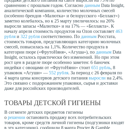
продажи детского питания на сайте выросли на 75% по
сравнению с прошлым годом. Согласно
данным
Data Insight,
аналитической компании, количество молочных смесей
(особенно брендов «Малютка» и белорусского «Беллакт»)
заметно колебалось, но к 25 марту увеличилось: на 26%
выросли запасы «Малютки» и на 17% — «Беллакта». К
началу апреля стоимость продуктов на Ozon составляет
463
рубля
и
322 рубля
соответственно. По
данным
Росстата,
стоимость товаров, представляющих категорию молочных
смесей, повысилась на 1,1%. Количество продукта в
категории пюре («ФрутоНяня», «Агуша»), по
данным
Data
Insight, осталось практически без изменений. Но при этом
рост цен в разделе пюре особенно заметен: 6 баночек
индейки с овощами от «ФрутоНяни» стоит
651 рубль
, 8
упаковок «Агуши» —
552 рубля
. За период с 26 февраля по
4 марта цены консервов детского питания
выросли
на 2,4%.
Это связано с подорожанием упаковки, сырья и доставки
даже для российских производителей.
ТОВАРЫ ДЕТСКОЙ ГИГИЕНЫ
В сегменте детских предметов гигиены
о
решении
остановить продажу всех потребительских
товаров, кроме средств личной гигиены (подгузники входят
в эту категорию), сообщили 8 марта Procter & Gamble