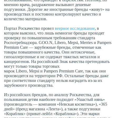
мнению врача, раздражение вызывают дешевые
подгузники. Дорогие же иностранные бренды «живут» на
производствах и постоянно контролируют качество и
количество материалов.
Портал Роскачество провел
веерное исследование
, в
котором выяснил, что лишь немногие бренды проходят
проверку по повышенным требованиям стандарта
Роспотребнадзора. GOO.N, Libero, Mepsi, Merries и Pampers
Premium Care — зарубежные бренды, отмеченные как
товары повышенного качества. Они нетоксичные,
гипоаллергенные и не содержат тяжелых металлов и
канцерогенов. На российский Знак качества претендовать
могут только товары торговых
марок Libero, Mepsi и Pampers Premium Care, так как они
производятся на территории РФ. Остальные бренды даже
при соответствии стандарту нельзя наградить из-за их
зарубежного производства.
Из российских брендов, по анализу Роскачества, для
пользования детям наиболее подходит «Ушастый нянь»
(производитель — компания «Невская косметика»), «365
дней» (бренд магазина «Лента»), а также подгузники
«Кораблик» (приват-лейбл «Кораблика»). Эти марки