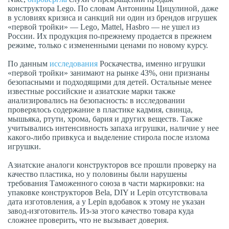
конструктора Lego. По словам Антонины Цицулиной, даже
в условиях кризиса и санкций ни один из брендов игрушек
«первой тройки» — Lego, Mattel, Hasbro — не ушел из
России. Их продукция по-прежнему продается в прежнем
режиме, только с измененными ценами по новому курсу.
По данным
исследования
Роскачества, именно игрушки
«первой тройки» занимают на рынке 43%, они признаны
безопасными и подходящими для детей. Остальные менее
известные российские и азиатские марки также
анализировались на безопасность: в исследовании
проверялось содержание в пластике кадмия, свинца,
мышьяка, ртути, хрома, бария и других веществ. Также
учитывались интенсивность запаха игрушки, наличие у нее
какого-либо привкуса и выделение стирола после излома
игрушки.
Азиатские аналоги конструкторов все прошли проверку на
качество пластика, но у половины были нарушены
требования Таможенного союза в части маркировки: на
упаковке конструкторов Bela, DIY и Lepin отсутствовала
дата изготовления, а у Lepin вдобавок к этому не указан
завод-изготовитель. Из-за этого качество товара куда
сложнее проверить, что не вызывает доверия.