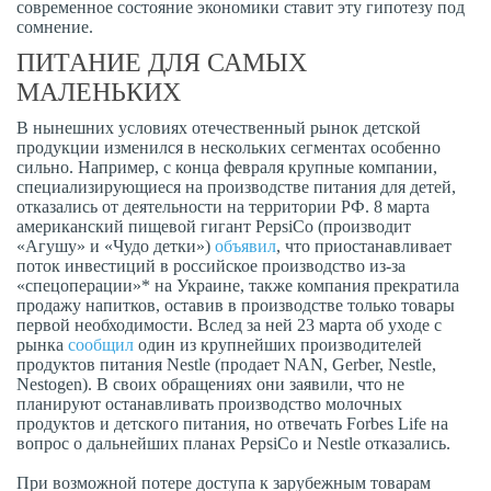
современное состояние экономики ставит эту гипотезу под
сомнение.
ПИТАНИЕ ДЛЯ САМЫХ
МАЛЕНЬКИХ
В нынешних условиях отечественный рынок детской
продукции изменился в нескольких сегментах особенно
сильно. Например, с конца февраля крупные компании,
специализирующиеся на производстве питания для детей,
отказались от деятельности на территории РФ. 8 марта
американский пищевой гигант PepsiCo (производит
«Агушу» и «Чудо детки»)
объявил
, что приостанавливает
поток инвестиций в российское производство из-за
«спецоперации»* на Украине, также компания прекратила
продажу напитков, оставив в производстве только товары
первой необходимости. Вслед за ней 23 марта об уходе с
рынка
сообщил
один из крупнейших производителей
продуктов питания Nestle (продает NAN, Gerber, Nestle,
Nestogen). В своих обращениях они заявили, что не
планируют останавливать производство молочных
продуктов и детского питания, но отвечать Forbes Life на
вопрос о дальнейших планах PepsiCo и Nestle отказались.
При возможной потере доступа к зарубежным товарам