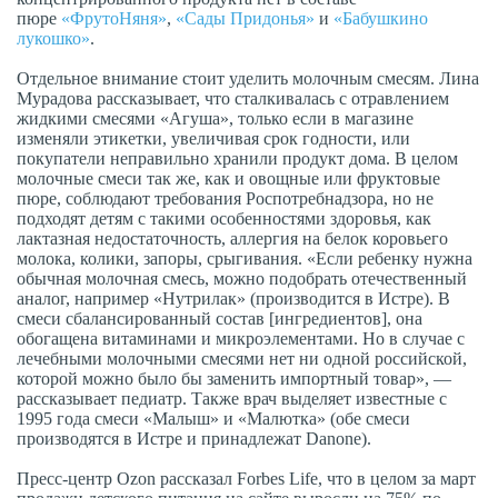
пюре
«ФрутоНяня»
,
«Сады Придонья»
и
«Бабушкино
лукошко»
.
Отдельное внимание стоит уделить молочным смесям. Лина
Мурадова рассказывает, что сталкивалась с отравлением
жидкими смесями «Агуша», только если в магазине
изменяли этикетки, увеличивая срок годности, или
покупатели неправильно хранили продукт дома. В целом
молочные смеси так же, как и овощные или фруктовые
пюре, соблюдают требования Роспотребнадзора, но не
подходят детям с такими особенностями здоровья, как
лактазная недостаточность, аллергия на белок коровьего
молока, колики, запоры, срыгивания. «Если ребенку нужна
обычная молочная смесь, можно подобрать отечественный
аналог, например «Нутрилак» (производится в Истре). В
смеси сбалансированный состав [ингредиентов], она
обогащена витаминами и микроэлементами. Но в случае с
лечебными молочными смесями нет ни одной российской,
которой можно было бы заменить импортный товар», —
рассказывает педиатр. Также врач выделяет известные с
1995 года смеси «Малыш» и «Малютка» (обе смеси
производятся в Истре и принадлежат Danone).
Пресс-центр Ozon рассказал Forbes Life, что в целом за март