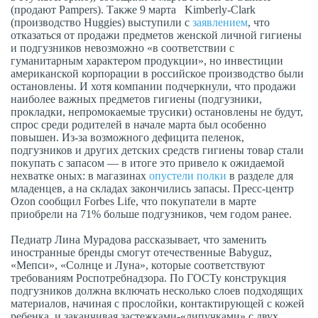
(продают Pampers). Также 9 марта Kimberly-Clark
(производство Huggies) выступили с
заявлением
, что
отказаться от продажи предметов женской личной гигиены
и подгузников невозможно «в соответствии с
гуманитарным характером продукции», но инвестиции
американской корпорации в российское производство были
остановлены. И хотя компании подчеркнули, что продажи
наиболее важных предметов гигиены (подгузники,
прокладки, непромокаемые трусики) остановлены не будут,
спрос среди родителей в начале марта был особенно
повышен. Из-за возможного дефицита пеленок,
подгузников и других детских средств гигиены товар стали
покупать с запасом — в итоге это привело к ожидаемой
нехватке оных: в магазинах
опустели полки
в разделе для
младенцев, а на складах закончились запасы. Пресс-центр
Ozon сообщил Forbes Life, что покупатели в марте
приобрели на 71% больше подгузников, чем годом ранее.
Педиатр Лина Мурадова рассказывает, что заменить
иностранные бренды смогут отечественные Babyguz,
«Мепси», «Солнце и Луна», которые соответствуют
требованиям Роспотребнадзора. По ГОСТу конструкция
подгузников должна включать несколько слоев подходящих
материалов, начиная с прослойки, контактирующей с кожей
ребенка, и заканчивая застежками-«липучками» с двух