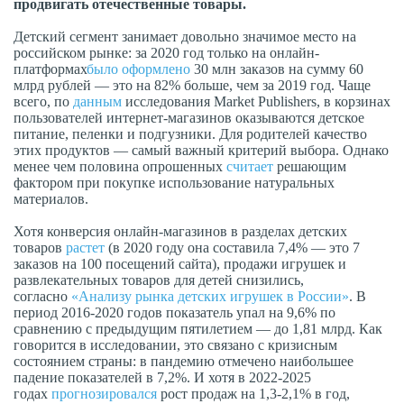
продвигать отечественные товары.
Детский сегмент занимает довольно значимое место на
российском рынке: за 2020 год только на онлайн-
платформах
было оформлено
30 млн заказов на сумму 60
млрд рублей — это на 82% больше, чем за 2019 год. Чаще
всего, по
данным
исследования Market Publishers, в корзинах
пользователей интернет-магазинов оказываются детское
питание, пеленки и подгузники. Для родителей качество
этих продуктов — самый важный критерий выбора. Однако
менее чем половина опрошенных
считает
решающим
фактором при покупке использование натуральных
материалов.
Хотя конверсия онлайн-магазинов в разделах детских
товаров
растет
(в 2020 году она составила 7,4% — это 7
заказов на 100 посещений сайта), продажи игрушек и
развлекательных товаров для детей снизились,
согласно
«Анализу рынка детских игрушек в России»
. В
период 2016-2020 годов показатель упал на 9,6% по
сравнению с предыдущим пятилетием — до 1,81 млрд. Как
говорится в исследовании, это связано с кризисным
состоянием страны: в пандемию отмечено наибольшее
падение показателей в 7,2%. И хотя в 2022-2025
годах
прогнозировался
рост продаж на 1,3-2,1% в год,