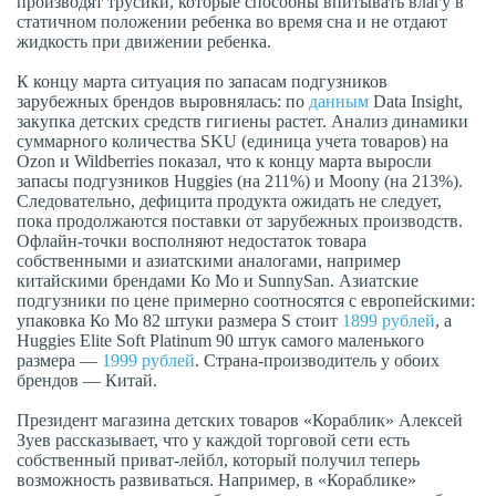
производят трусики, которые способны впитывать влагу в
статичном положении ребенка во время сна и не отдают
жидкость при движении ребенка.
К концу марта ситуация по запасам подгузников
зарубежных брендов выровнялась: по
данным
Data Insight,
закупка детских средств гигиены растет. Анализ динамики
суммарного количества SKU (единица учета товаров) на
Ozon и Wildberries показал, что к концу марта выросли
запасы подгузников Huggies (на 211%) и Moony (на 213%).
Следовательно, дефицита продукта ожидать не следует,
пока продолжаются поставки от зарубежных производств.
Офлайн-точки восполняют недостаток товара
собственными и азиатскими аналогами, например
китайскими брендами Ко Мо и SunnySan. Азиатские
подгузники по цене примерно соотносятся с европейскими:
упаковка Ко Мо 82 штуки размера S стоит
1899 рублей
, а
Huggies Elite Soft Platinum 90 штук самого маленького
размера —
1999 рублей
. Страна-производитель у обоих
брендов — Китай.
Президент магазина детских товаров «Кораблик» Алексей
Зуев рассказывает, что у каждой торговой сети есть
собственный приват-лейбл, который получил теперь
возможность развиваться. Например, в «Кораблике»