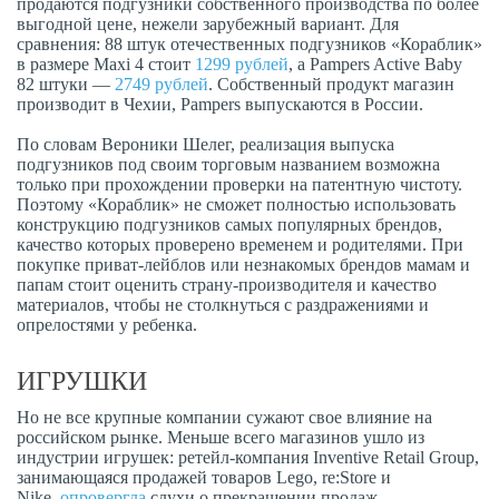
продаются подгузники собственного производства по более
выгодной цене, нежели зарубежный вариант. Для
сравнения: 88 штук отечественных подгузников «Кораблик»
в размере Maxi 4 стоит
1299 рублей
, а Pampers Active Baby
82 штуки —
2749 рублей
. Собственный продукт магазин
производит в Чехии, Pampers выпускаются в России.
По словам Вероники Шелег, реализация выпуска
подгузников под своим торговым названием возможна
только при прохождении проверки на патентную чистоту.
Поэтому «Кораблик» не сможет полностью использовать
конструкцию подгузников самых популярных брендов,
качество которых проверено временем и родителями. При
покупке приват-лейблов или незнакомых брендов мамам и
папам стоит оценить страну-производителя и качество
материалов, чтобы не столкнуться с раздражениями и
опрелостями у ребенка.
ИГРУШКИ
Но не все крупные компании сужают свое влияние на
российском рынке. Меньше всего магазинов ушло из
индустрии игрушек: ретейл-компания Inventive Retail Group,
занимающаяся продажей товаров Lego, re:Store и
Nike,
опровергла
слухи о прекращении продаж