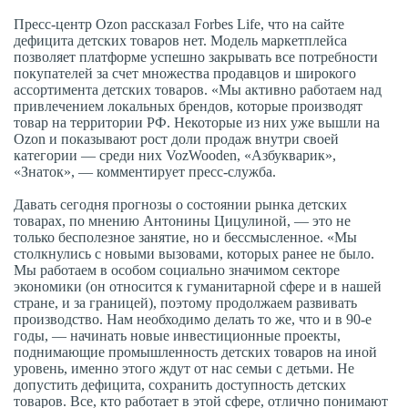
Пресс-центр Ozon рассказал Forbes Life, что на сайте
дефицита детских товаров нет. Модель маркетплейса
позволяет платформе успешно закрывать все потребности
покупателей за счет множества продавцов и широкого
ассортимента детских товаров. «Мы активно работаем над
привлечением локальных брендов, которые производят
товар на территории РФ. Некоторые из них уже вышли на
Ozon и показывают рост доли продаж внутри своей
категории — среди них VozWooden, «Азбукварик»,
«Знаток», — комментирует пресс-служба.
Давать сегодня прогнозы о состоянии рынка детских
товарах, по мнению Антонины Цицулиной, — это не
только бесполезное занятие, но и бессмысленное. «Мы
столкнулись с новыми вызовами, которых ранее не было.
Мы работаем в особом социально значимом секторе
экономики (он относится к гуманитарной сфере и в нашей
стране, и за границей), поэтому продолжаем развивать
производство. Нам необходимо делать то же, что и в 90-е
годы, — начинать новые инвестиционные проекты,
поднимающие промышленность детских товаров на иной
уровень, именно этого ждут от нас семьи с детьми. Не
допустить дефицита, сохранить доступность детских
товаров. Все, кто работает в этой сфере, отлично понимают