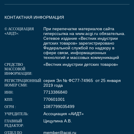
КОНТАКТНАЯ ИНФОРМАЦИЯ
При перепечатке материалов сайта
© АССОЦИАЦИЯ
гиперссылка на
www.acgi.ru
обязательна.
«АИДТ»:
Сетевое издание «Вестник индустрии
детских товаров» зарегистрировано
Федеральной службой по надзору в
сфере связи, информационных
технологий и массовых коммуникаций
«Вестник индустрии детских товаров»
СРЕДСТВО
МАССОВОЙ
ИНФОРМАЦИИ:
серия Эл № ФС77-74965 от 25 января
РЕГИСТРАЦИОННЫЙ
2019 года
НОМЕР СМИ:
7713386840
ИНН:
770601001
КПП:
1087799035499
ОГРН :
Ассоциация «АИДТ»
УЧРЕДИТЕЛЬ:
Цицулина А.В.
ГЛАВНЫЙ
РЕДАКТОР:
member@acgi.ru
ОТДЕЛ ПО