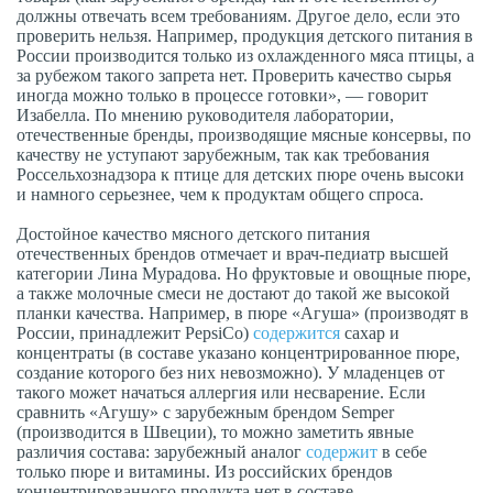
должны отвечать всем требованиям. Другое дело, если это
проверить нельзя. Например, продукция детского питания в
России производится только из охлажденного мяса птицы, а
за рубежом такого запрета нет. Проверить качество сырья
иногда можно только в процессе готовки», — говорит
Изабелла. По мнению руководителя лаборатории,
отечественные бренды, производящие мясные консервы, по
качеству не уступают зарубежным, так как требования
Россельхознадзора к птице для детских пюре очень высоки
и намного серьезнее, чем к продуктам общего спроса.
Достойное качество мясного детского питания
отечественных брендов отмечает и врач-педиатр высшей
категории Лина Мурадова. Но фруктовые и овощные пюре,
а также молочные смеси не достают до такой же высокой
планки качества. Например, в пюре «Агуша» (производят в
России, принадлежит PepsiCo)
содержится
сахар и
концентраты (в составе указано концентрированное пюре,
создание которого без них невозможно). У младенцев от
такого может начаться аллергия или несварение. Если
сравнить «Агушу» с зарубежным брендом Semper
(производится в Швеции), то можно заметить явные
различия состава: зарубежный аналог
содержит
в себе
только пюре и витамины. Из российских брендов
концентрированного продукта нет в составе