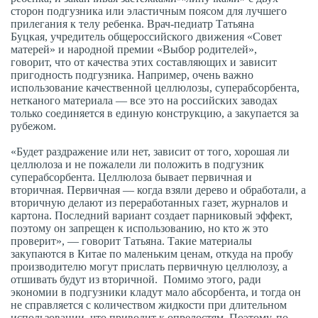
сторон подгузника или эластичным поясом для лучшего
прилегания к телу ребенка. Врач-педиатр Татьяна
Буцкая, учредитель общероссийского движения «Совет
матерей» и народной премии «Выбор родителей»,
говорит, что от качества этих составляющих и зависит
пригодность подгузника. Например, очень важно
использование качественной целлюлозы, суперабсорбента,
нетканого материала — все это на российских заводах
только соединяется в единую конструкцию, а закупается за
рубежом.
«Будет раздражение или нет, зависит от того, хорошая ли
целлюлоза и не пожалели ли положить в подгузник
суперабсорбента. Целлюлоза бывает первичная и
вторичная. Первичная — когда взяли дерево и обработали, а
вторичную делают из переработанных газет, журналов и
картона. Последний вариант создает парниковый эффект,
поэтому он запрещен к использованию, но кто ж это
проверит», — говорит Татьяна. Такие материалы
закупаются в Китае по маленьким ценам, откуда на пробу
производителю могут прислать первичную целлюлозу, а
отшивать будут из вторичной. Помимо этого, ради
экономии в подгузники кладут мало абсорбента, и тогда он
не справляется с количеством жидкости при длительном
использовании, что приводит к опрелостям. Поэтому, по