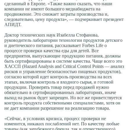
сделанный в Европе. «Также важно сказать, что наши
компании не имеют большого медиабюджета на
продвижение. Это снижает затраты производства и,
следовательно, цену продукта», — подчеркивает президент
АПИДТ.
Доктор технических наук Изабелла Стефанова,
руководитель лаборатории технологии продуктов детского
и диетического питания, рассказывает Forbes Life о
процессе проверки качества еды для детей. Все
предприятия, выпускающие продукцию питания, должны
быть сертифицированы в системе качества. Чаще всего это
ХАССП (Hazard Analysis and Critical Control Points — анализ
рисков и управление безопасностью пищевых продуктов),
согласно которой идет контроль производства на всех
этапах, включая контроль и входного сырья, и готовой
продукции. Проверять товар перед продажей нужно
обязательно в сертифицированных лабораториях, иначе
выход на рынок будет запрещен. Но все же приветствуется
контроль продукта собственными специалистами, хотя он
не дает компании разрешение на реализацию товара.
«Сейчас, в условиях кризиса, процесс проверки не
изменится, никаких послаблений нет. По качеству любые
товары (как зарубежного бренда, так и отечественного)