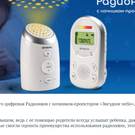
то цифровая Радионяня с ночником-проектором «Звездное небо»
лышом, ведь с ее помощью родители всегда услышат ребенка, да
рые смогли оценить преимущества использования радионяни, это