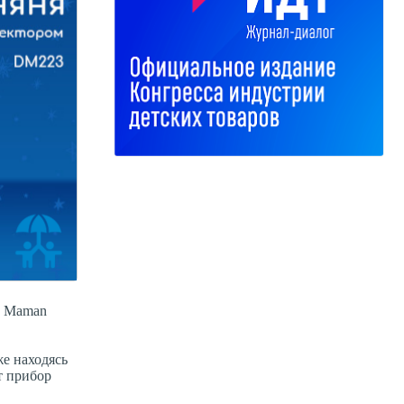
, Maman
же находясь
т прибор