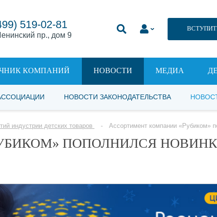
499) 519-02-81
ВСТУПИТ
енинский пр., дом 9
ЧНИК КОМПАНИЙ
НОВОСТИ
МЕДИА
Д
АССОЦИАЦИИ
НОВОСТИ ЗАКОНОДАТЕЛЬСТВА
НОВОС
тий индустрии детских товаров
Ассортимент компании «Рубиком» п
УБИКОМ» ПОПОЛНИЛСЯ НОВИНК