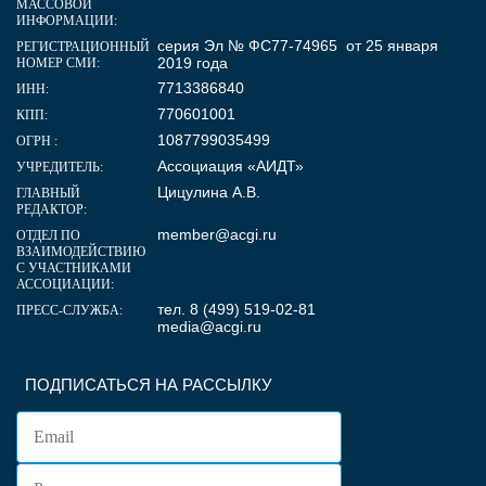
МАССОВОЙ
ИНФОРМАЦИИ:
серия Эл № ФС77-74965 от 25 января
РЕГИСТРАЦИОННЫЙ
2019 года
НОМЕР СМИ:
7713386840
ИНН:
770601001
КПП:
1087799035499
ОГРН :
Ассоциация «АИДТ»
УЧРЕДИТЕЛЬ:
Цицулина А.В.
ГЛАВНЫЙ
РЕДАКТОР:
member@acgi.ru
ОТДЕЛ ПО
ВЗАИМОДЕЙСТВИЮ
С УЧАСТНИКАМИ
АССОЦИАЦИИ:
тел. 8 (499) 519-02-81
ПРЕСС-СЛУЖБА:
media@acgi.ru
ПОДПИСАТЬСЯ НА РАССЫЛКУ