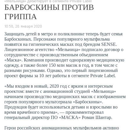
«Мельница» дебютирует в сегменте Private Label
БАРБОСКИНЫ ПРОТИВ
ГРИППА
10:58, 28 января 2020
Защищать детей в метро и поликлинике теперь будет семья
Барбоскиных. Персонажи популярного мультфильма
появятся на гигиенических масках под брендом SENSE.
Лицензионное агентство «Мельница» подписало договор о
сотрудничестве с производственным объединением
«Маска». Компания производит одноразовую медицинскую
одежду, а также более 150 млн масок в год, в том числе с
разными рисунками. Однако, это первый лицензионный
проект фирмы за 10 лет работы в сегменте Private Label.
«Мы входим в новый, 2020 год с ярким и интересным
проектом: вместе с анимационной студией «Мельница»
начинаем производство медицинских масок с изображением
героев популярного мультсериала «Барбоскины».
Продукция будет использоваться детьми и взрослыми во
время врачебного приема», — прокомментировал
генеральный директор ПО «МАСКА» Роман Шантар.
Герои российских анимационных мультфильмов активно