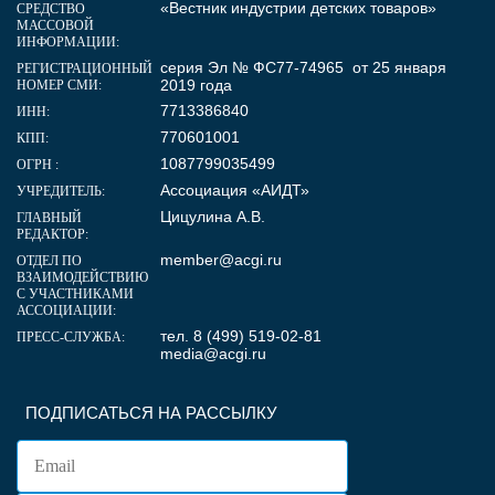
«Вестник индустрии детских товаров»
СРЕДСТВО
МАССОВОЙ
ИНФОРМАЦИИ:
серия Эл № ФС77-74965 от 25 января
РЕГИСТРАЦИОННЫЙ
2019 года
НОМЕР СМИ:
7713386840
ИНН:
770601001
КПП:
1087799035499
ОГРН :
Ассоциация «АИДТ»
УЧРЕДИТЕЛЬ:
Цицулина А.В.
ГЛАВНЫЙ
РЕДАКТОР:
member@acgi.ru
ОТДЕЛ ПО
ВЗАИМОДЕЙСТВИЮ
С УЧАСТНИКАМИ
АССОЦИАЦИИ:
тел. 8 (499) 519-02-81
ПРЕСС-СЛУЖБА:
media@acgi.ru
ПОДПИСАТЬСЯ НА РАССЫЛКУ