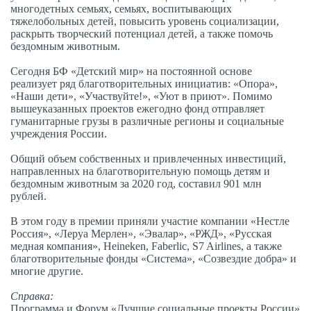
многодетных семьях, семьях, воспитывающих
тяжелобольных детей, повысить уровень социализации,
раскрыть творческий потенциал детей, а также помочь
бездомным животным.
Сегодня БФ «Детский мир» на постоянной основе
реализует ряд благотворительных инициатив: «Опора»,
«Наши дети», «Участвуйте!», «Уют в приют». Помимо
вышеуказанных проектов ежегодно фонд отправляет
гуманитарные грузы в различные регионы и социальные
учреждения России.
Общий объем собственных и привлеченных инвестиций,
направленных на бла­готворительную помощь детям и
бездомным животным за 2020 год, составил 901 млн
рублей.
В этом году в премии приняли участие компании «Нестле
Россия», «Леруа Мерлен», «Эвалар», «РЖД», «Русская
медная компания», Heineken, Faberlic, S7 Airlines, а также
благотворительные фонды «Система», «Созвездие добра» и
многие другие.
Справка:
Программа и Форум «Лучшие социальные проекты России»