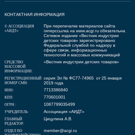
КОНТАКТНАЯ ИНФОРМАЦИЯ
При перепечатке материалов сайта
© АССОЦИАЦИЯ
гиперссылка на
www.acgi.ru
обязательна.
«АИДТ»:
Сетевое издание «Вестник индустрии
детских товаров» зарегистрировано
Федеральной службой по надзору в
сфере связи, информационных
технологий и массовых коммуникаций
«Вестник индустрии детских товаров»
СРЕДСТВО
МАССОВОЙ
ИНФОРМАЦИИ:
серия Эл № ФС77-74965 от 25 января
РЕГИСТРАЦИОННЫЙ
2019 года
НОМЕР СМИ:
7713386840
ИНН:
770601001
КПП:
1087799035499
ОГРН :
Ассоциация «АИДТ»
УЧРЕДИТЕЛЬ:
Цицулина А.В.
ГЛАВНЫЙ
РЕДАКТОР:
member@acgi.ru
ОТДЕЛ ПО