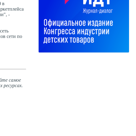
 в
аркетплейса
и", -
сеть
ов сети по
йте самое
х ресурсах.