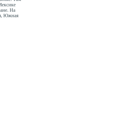
 Мексике
ане. На
я, Южная