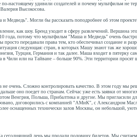
 по-настоящему удивили создателей и почему мультфильм не тер
 Валерия Высокосова.
 и Медведь". Могли бы рассказать поподробнее об этом проекте
вление, как шоу. Бренд уходит в сферу развлечений. Вершина эт
10 года, потому что мультфильм "Маша и Медведь" очень быстро
ы просто передавали права тем, кто обеспечивал создание и разр
итуация следующая: стран, в которых Машу знают так же хорошо,
незия, Турция, Германия и так далее. Маша входит в пятерку са
а в Чили или на Тайване – больше 90%. Эти территории просят ш
 не очень. Сложно контролировать качество. В этом году мы ре
 дальше оно поедет по странам. Сейчас уже есть заявки от многи
потом Венгрия, Польша, Прибалтика и другие. Мы пригласили дл
бовано, договорились с компанией "АМиК", с Александром Масл
более оснащенных технически залов Москвы, он небольшой, уют
 На сегодняшний день мы продали половину билетов. Мы считаем,