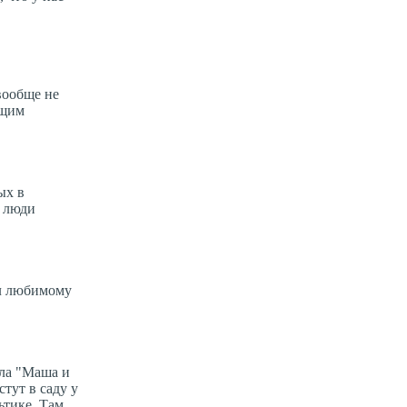
вообще не
ящим
ых в
: люди
ал любимому
ала "Маша и
тут в саду у
ьтике. Там