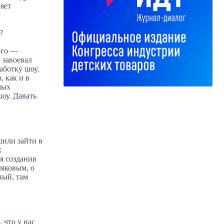
яет
?
ого —
 завоевал
аботку шоу,
 как и в
мых
оу. Давать
шили зайти в
х
я создания
яковым, о
ный, там
 что у нас