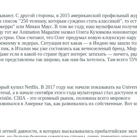
ывают. С другой стороны, в 2015 американский профильный жу
 список "250 телешоу, которым суждено стать классикой", то ес
 Джерри" или Микки Маус. В том же году, наш мультфильм полу
оду тот же Animation Magazine назвал Олега Кузовкова инновато
дустрии. Они считают, что Олег придумал новую клоунскую пар
режнему в лидерах. Ситуация вот какая — в Индию мы зашли тол
 пик, в Италии мы уже состоялись как вечнозеленый бренд. Мир
аже если в какой-то стране будет интерес затихать — ничего, ря
е представлены так широко, как нам бы хотелось. Там всего 55
й купил Netflix. В 2017 году нас начали показывать на Universa
sal, а в начале сентября этого года мультсериал стал доступен
isión. США - это огромный рынок, половина всего мирового
звивался в Америке так, как развивались их собственные. Вот 
й летней давности, в которых высказывались прибалтийские экс
я, но больше бывшие советские страны, очень трепетно относят