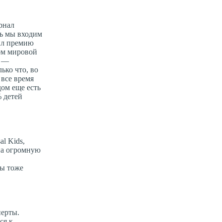
рнал
ть мы входим
чил премию
ром мировой
у —
ько что, во
 все время
дом еще есть
% детей
l Kids,
 на огромную
мы тоже
перты.
ся к