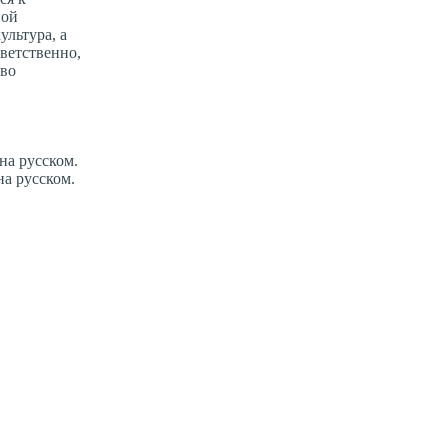
ной
ультура, а
тветственно,
тво
на русском.
на русском.