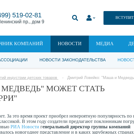
499) 519-02-81
ВСТУПИТ
енинский пр., дом 9
ЧНИК КОМПАНИЙ
НОВОСТИ
МЕДИА
Д
АССОЦИАЦИИ
НОВОСТИ ЗАКОНОДАТЕЛЬСТВА
НОВОС
тий индустрии детских товаров
Дмитрий Ловейко: "Маша и Медведь"
 МЕДВЕДЬ" МОЖЕТ СТАТЬ
РРИ"
т. За это время проект приобрел невероятную популярность по 
классикой. В этом году создатели предлагают поклонникам погру
ервью
РИА Новости
г
енеральный директор группы компаний
давалось новогоднее представление и в каких зарубежных странах