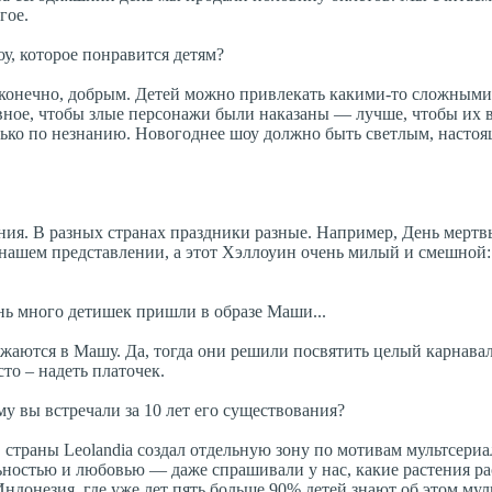
гое.
у, которое понравится детям?
конечно, добрым. Детей можно привлекать какими-то сложными
авное, чтобы злые персонажи были наказаны — лучше, чтобы их 
ько по незнанию. Новогоднее шоу должно быть светлым, насто
ния. В разных странах праздники разные. Например, День мертв
 нашем представлении, а этот Хэллоуин очень милый и смешной
нь много детишек пришли в образе Маши...
ряжаются в Машу. Да, тогда они решили посвятить целый карнав
то – надеть платочек.
у вы встречали за 10 лет его существования?
страны Leolandia создал отдельную зону по мотивам мультсери
ностью и любовью — даже спрашивали у нас, какие растения рас
ндонезия, где уже лет пять больше 90% детей знают об этом мул