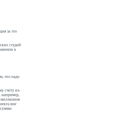
ия за это
ских студий
равняли к
м, что надо
у счету из-
, например,
0 миллионов
оекта вне
ы суммы