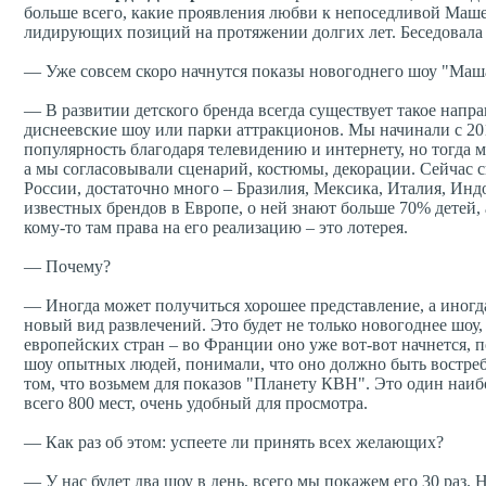
больше всего, какие проявления любви к непоседливой Маше
лидирующих позиций на протяжении долгих лет. Беседовала
— Уже совсем скоро начнутся показы новогоднего шоу "Маша
— В развитии детского бренда всегда существует такое напра
диснеевские шоу или парки аттракционов. Мы начинали с 20
популярность благодаря телевидению и интернету, но тогда м
а мы согласовывали сценарий, костюмы, декорации. Сейчас с
России, достаточно много – Бразилия, Мексика, Италия, Индо
известных брендов в Европе, о ней знают больше 70% детей, 
кому-то там права на его реализацию – это лотерея.
— Почему?
— Иногда может получиться хорошее представление, а иногда
новый вид развлечений. Это будет не только новогоднее шоу,
европейских стран – во Франции оно уже вот-вот начнется, 
шоу опытных людей, понимали, что оно должно быть востре
том, что возьмем для показов "Планету КВН". Это один наи
всего 800 мест, очень удобный для просмотра.
— Как раз об этом: успеете ли принять всех желающих?
— У нас будет два шоу в день, всего мы покажем его 30 раз.