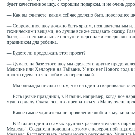
будет качественное шоу, с хорошим подарком, и не очень доро
— Как вы считаете, каким сейчас должно быть новогоднее шо
— Современное шоу должно быть ярким, познавательным и, 
техническими вещами, но лучше все же создавать сказку. Гл
было, — а неправильные поступки персонажи совершали тол
праздником для ребенка.
— Будете ли продолжать этот проект?
— Думаю, на базе этого шоу мы сделаем и другие представле
Мексике или Хэллоуин на Тайване. У них нет Нового года в
просто одеваются в любимых персонажей.
— Мы однажды писали о том, что на один из карнавалов оче
— Есть целые праздники, в Италии, например, когда все на
мультсериалу. Оказалось, что превратиться в Машу очень прос
— Какое самое удивительное проявление любви к мультфильм
— В Италии один из самых крупных развлекательных парков 
Медведь". Создатели подошли к этому с невероятной тщатель
Медведя. Рассматривать детали можно бесконечно. Удивила И