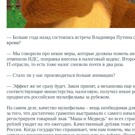
— Больше года назад состоялась встреча Владимира Путина с
время?
— Мы говорили про некие меры, которые должны помочь ани
отменили НДС, поправка внесена в налоговый кодекс. Второе
IT-отрасли, то есть тоже налог снизили почти в два раза.
— Стало ли у нас производиться больше анимации?
— Эффект же не сразу будет. Закон принят, а механизма еще 
соответствующие министерства, налоговую, получил некие ре
продвигать российские мультфильмы за рубежом.
На самом деле, качество мультфильма – вещь необходимая для
за того, что достаточно грамотно выстраивали с самого нач
регистрируем товарный знак "Маша и Медведь" во всех стран
рублей уходит на это ежегодно. Качественный дубляж тоже с
России. Когда государство спрашивает, чем нам помочь, мы
затрат на регистрацию товарных знаков или на дубляж. Нуж