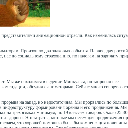
 представителями анимационной отрасли. Как изменилась ситуац
маторам. Произошло два знаковых события. Первое, для россий
, нас по социальному страхованию, по налогам на зарплату при
нет. Мы же находимся в ведении Минкульта, он запросил все
комендации, обсудил с аниматорами. Сейчас много говорят о то
 прорыва на запад, но недостаточная. Мы прорвались по большом
ала инфраструктуру формирования бренда и его продвижения. Мы
ах на трех языках минимум, по 19 классам товаров. Около 25-3
тоит дорого. Это затраты, которые мы несем для продвижения пр
 отвечаем, что хорошей помощью была бы компенсация половин
но придумывать механизмы. Это обсуждается все время.