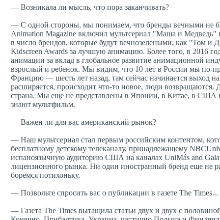
— Возникала ли мысль, что пора заканчивать?
— С одной стороны, мы понимаем, что бренды вечными не б
Animation Magazine включил мультсериал "Маша и Медведь" в
в число брендов, которые будут вечнозелеными, как "Том и
Kidscreen Awards за лучшую анимацию. Более того, в 2016 г
анимации за вклад в глобальное развитие анимационной ин
взрослый и ребенок. Мы видим, что 10 лет в России мы по-п
Францию — шесть лет назад, там сейчас начинается выход на
расширяется, происходит что-то новое, люди возвращаются. Д
страна. Мы еще не представлены в Японии, в Китае, в США н
знают мультфильм.
— Важен ли для вас американский рынок?
— Наш мультсериал стал первым российским контентом, которы
бесплатному детскому телеканалу, принадлежащему NBCUniver
испаноязычную аудиторию США на каналах UniMás and Galav
лицензионного рынка. Ни один иностранный бренд еще не ра
боремся потихоньку.
— Позвольте спросить вас о публикации в газете The Times...
— Газета The Times вытащила статьи двух и двух с половино
Конечно, Прибалтика, Украина, частично Польша и Финлянди