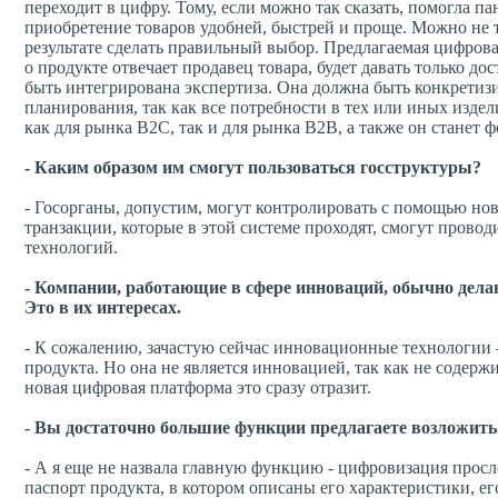
переходит в цифру. Тому, если можно так сказать, помогла 
приобретение товаров удобней, быстрей и проще. Можно не то
результате сделать правильный выбор. Предлагаемая цифров
о продукте отвечает продавец товара, будет давать только 
быть интегрирована экспертиза. Она должна быть конкретизир
планирования, так как все потребности в тех или иных издел
как для рынка B2C, так и для рынка B2B, а также он станет
- Каким образом им смогут пользоваться госструктуры?
- Госорганы, допустим, могут контролировать с помощью н
транзакции, которые в этой системе проходят, смогут прово
технологий.
- Компании, работающие в сфере инноваций, обычно дел
Это в их интересах.
- К сожалению, зачастую сейчас инновационные технологии 
продукта. Но она не является инновацией, так как не содер
новая цифровая платформа это сразу отразит.
- Вы достаточно большие функции предлагаете возложит
- А я еще не назвала главную функцию - цифровизация про
паспорт продукта, в котором описаны его характеристики, е