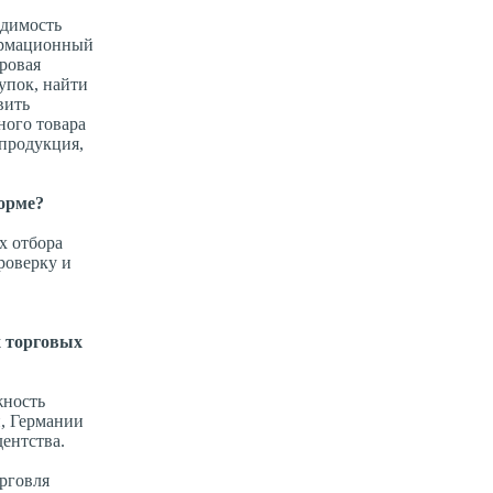
одимость
формационный
ровая
упок, найти
вить
ного товара
 продукция,
форме?
х отбора
роверку и
х торговых
жность
, Германии
ентства.
орговля