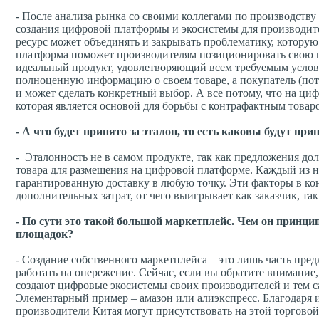
- После анализа рынка со своими коллегами по производству
создания цифровой платформы и экосистемы для производите
ресурс может объединять и закрывать проблематику, которую
платформа поможет производителям позиционировать свою пр
идеальный продукт, удовлетворяющий всем требуемым услови
полноценную информацию о своем товаре, а покупатель (потр
и может сделать конкретный выбор. А все потому, что на ци
которая является основой для борьбы с контрафактным товар
- А что будет принято за эталон, то есть каковы будут 
- Эталонность не в самом продукте, так как предложения до
товара для размещения на цифровой платформе. Каждый из н
гарантированную доставку в любую точку. Эти факторы в к
дополнительных затрат, от чего выигрывает как заказчик, так
- По сути это такой большой маркетплейс. Чем он принц
площадок?
- Создание собственного маркетплейса – это лишь часть пре
работать на опережение. Сейчас, если вы обратите внимани
создают цифровые экосистемы своих производителей и тем с
Элементарный пример – амазон или алиэкспресс. Благодаря и
производители Китая могут присутствовать на этой торговой