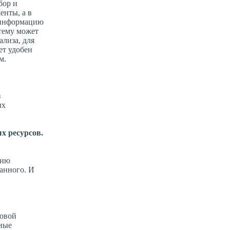
бор и
енты, а в
а информацию
стему может
ализа, для
ет удобен
м.
з
ых
х ресурсов.
цию
данного. И
ровой
ьные