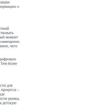
изации
нформацию о
ртный
ствовать
ный момент
тозамещение.
вное, чего
-цифровую
 Тем более
сти для
 процесса –
иде
ости рынка,
а детскую