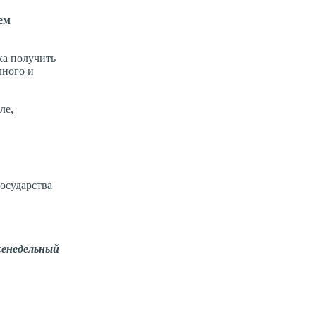
ем
ка получить
лного и
ле,
осударства
енедельный