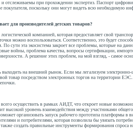
ы и отслеживаемы при прохождении экспертиз. Паспорт цифров
ие покупателя, поскольку они могут видеть всю необходимую и
ает для производителей детских товаров?
с логистической компанией, которая предоставляет свой транспо
точки можно воспользоваться. Соответственно, это будет способ
 По сути эта экосистема закроет все проблемы, которые на дан
новые войны, проблема качества, вопросы сертификации, импор
верхности. А решение этих проблем, на мой взгляд, - самое осно
ть выходить на внешний рынок. Если мы легализуем электронно
 свой товар посредством электронных торгов на территории ЕЭС.
цепочки.
всего осуществить в рамках АИДТ, что откроет новые возможно
ит высокий уровень взаимодействия между участниками общего
оможет организовать запуск рабочего прототипа платформы в в
елями и потребителями, которая позволила бы увязать потребн
 также создать правильные инструменты формирования спроса н