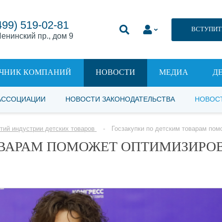
499) 519-02-81
ВСТУПИТ
енинский пр., дом 9
ЧНИК КОМПАНИЙ
НОВОСТИ
МЕДИА
Д
АССОЦИАЦИИ
НОВОСТИ ЗАКОНОДАТЕЛЬСТВА
НОВОС
тий индустрии детских товаров
Госзакупки по детским товарам по
ОВАРАМ ПОМОЖЕТ ОПТИМИЗИРО