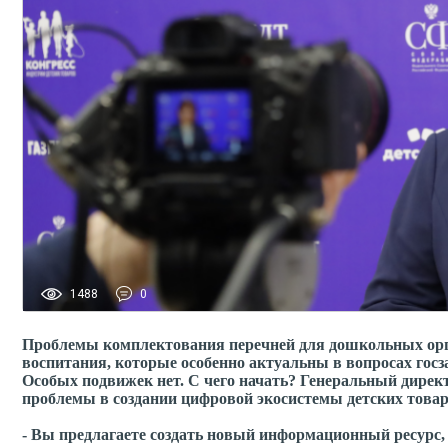
1488
0
Проблемы комплектования перечней для дошкольных орга
воспитания, которые особенно актуальны в вопросах госза
Особых подвижек нет. С чего начать? Генеральный дирек
проблемы в создании цифровой экосистемы детских товар
- Вы предлагаете создать новый информационный ресурс,