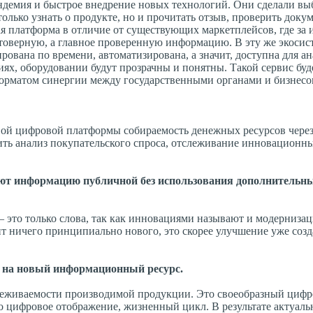
пандемия и быстрое внедрение новых технологий. Они сделали вы
лько узнать о продукте, но и прочитать отзыв, проверить докум
ая платформа в отличие от существующих маркетплейсов, где з
достоверную, а главное проверенную информацию. В эту же экоси
ована по времени, автоматизирована, а значит, доступна для ан
иях, оборудовании будут прозрачны и понятны. Такой сервис буд
 форматом синергии между государственными органами и бизнесо
овой цифровой платформы собираемость денежных ресурсов чере
дить анализ покупательского спроса, отслеживание инновационн
ают информацию публичной без использования дополнительны
– это только слова, так как инновациями называют и модерниза
жит ничего принципиально нового, это скорее улучшение уже соз
ь на новый информационный ресурс.
слеживаемости производимой продукции. Это своеобразный циф
го цифровое отображение, жизненный цикл. В результате актуал