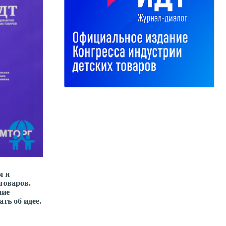
я и
товаров.
ние
ть об идее.