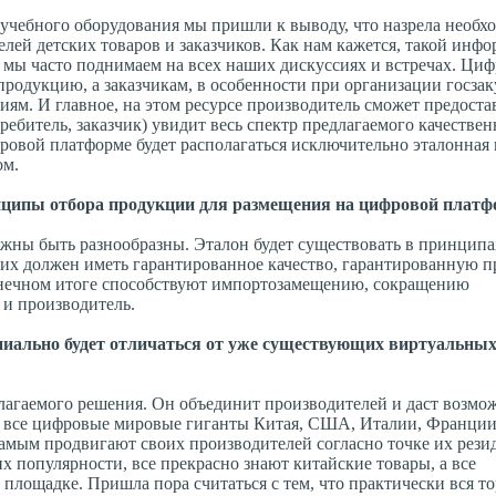
 учебного оборудования мы пришли к выводу, что назрела необх
лей детских товаров и заказчиков. Как нам кажется, такой ин
 мы часто поднимаем на всех наших дискуссиях и встречах. Циф
одукцию, а заказчикам, в особенности при организации госзак
ям. И главное, на этом ресурсе производитель сможет предоста
ебитель, заказчик) увидит весь спектр предлагаемого качествен
фровой платформе будет располагаться исключительно эталонная
ом.
принципы отбора продукции для размещения на цифровой плат
лжны быть разнообразны. Эталон будет существовать в принципа
их должен иметь гарантированное качество, гарантированную п
онечном итоге способствуют импортозамещению, сокращению
 и производитель.
ипиально будет отличаться от уже существующих виртуальны
длагаемого решения. Он объединит производителей и даст возмо
е, все цифровые мировые гиганты Китая, США, Италии, Франции
амым продвигают своих производителей согласно точке их резид
х популярности, все прекрасно знают китайские товары, а все
 площадке. Пришла пора считаться с тем, что практически вся т