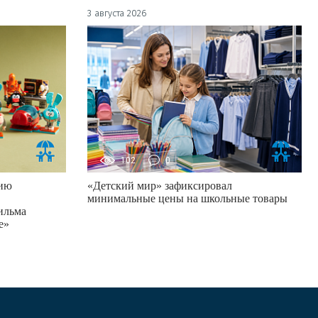
3 августа 2026
102
0
цию
«Детский мир» зафиксировал
минимальные цены на школьные товары
ильма
е»