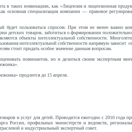
арта в таких номинациях, как «Лицензия и лицензионная продук
как основная специализация компании — правовое регулирова
й будет пользоваться спросом. При этом не менее важно кон
гории детских товаров, заботиться о формировании положительн
вляются объекты интеллектуальной собственности. Многолетн
ьзования интеллектуальной собственности напрямую зависит о
лям стоит придать особое значение данным вопросам.
оценивать номинантов, но и делиться своим экспертным мнен
вежонка».
ежонка» продлится до 15 апреля.
товаров и услуг для детей. Проводится ежегодно с 2010 года п
рга России, профильных министерств и ведомств, региональ
отраслевой и индустриальный экспертный совет.