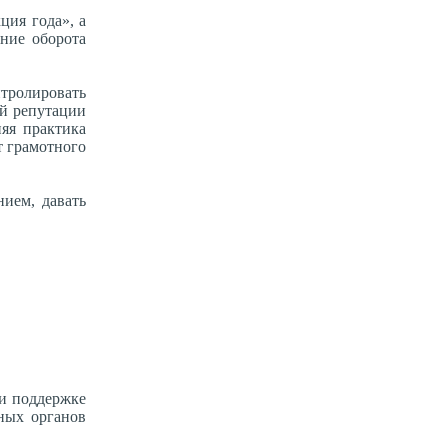
ция года», а
ние оборота
тролировать
ой репутации
яя практика
т грамотного
ием, давать
ри поддержке
ных органов