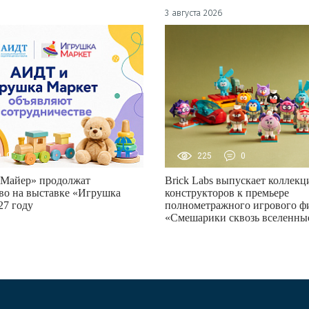
3 августа 2026
0
225
0
Майер» продолжат
Brick Labs выпускает коллек
во на выставке «Игрушка
конструкторов к премьере
27 году
полнометражного игрового ф
«Смешарики сквозь вселенны