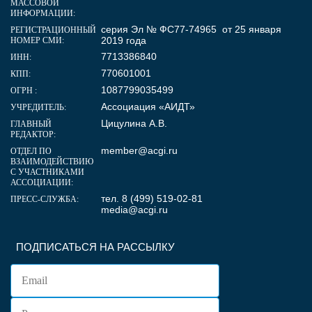
МАССОВОЙ
ИНФОРМАЦИИ:
серия Эл № ФС77-74965 от 25 января
РЕГИСТРАЦИОННЫЙ
2019 года
НОМЕР СМИ:
7713386840
ИНН:
770601001
КПП:
1087799035499
ОГРН :
Ассоциация «АИДТ»
УЧРЕДИТЕЛЬ:
Цицулина А.В.
ГЛАВНЫЙ
РЕДАКТОР:
member@acgi.ru
ОТДЕЛ ПО
ВЗАИМОДЕЙСТВИЮ
С УЧАСТНИКАМИ
АССОЦИАЦИИ:
тел. 8 (499) 519-02-81
ПРЕСС-СЛУЖБА:
media@acgi.ru
ПОДПИСАТЬСЯ НА РАССЫЛКУ