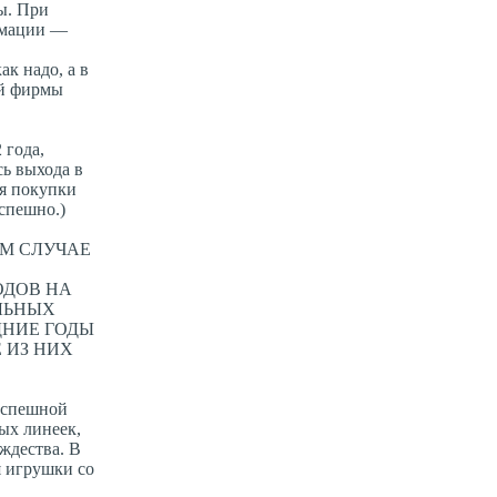
ы. При
ормации —
ак надо, а в
ей фирмы
 года,
сь выхода в
ля покупки
спешно.)
ЕМ СЛУЧАЕ
ОДОВ НА
ЛЬНЫХ
ДНИЕ ГОДЫ
 ИЗ НИХ
успешной
ых линеек,
ждества. В
я игрушки со