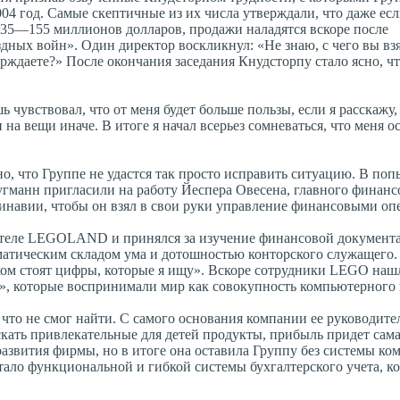
004 год. Самые скептичные из их числа утверждали, что даже есл
135—155 миллионов долларов, продажи наладятся вскоре после
дных войн». Один директор воскликнул: «Не знаю, с чего вы взя
ерждаете?» После окончания заседания Кнудсторпу стало ясно, ч
 чувствовал, что от меня будет больше пользы, если я расскажу,
на вещи иначе. В итоге я начал всерьез сомневаться, что меня ос
о, что Группе не удастся так просто исправить ситуацию. В поп
гманн пригласили на работу Йеспера Овесена, главного финанс
динавии, чтобы он взял в свои руки управление финансовыми о
в отеле LEGOLAND и принялся за изучение финансовой докумен
матическим складом ума и дотошностью конторского служащего.
ком стоят цифры, которые я ищу». Вскоре сотрудники LEGO наш
», которые воспринимали мир как совокупность компьютерного 
 что не смог найти. С самого основания компании ее руководит
ускать привлекательные для детей продукты, прибыль придет сама
азвития фирмы, но в итоге она оставила Группу без системы ко
тало функциональной и гибкой системы бухгалтерского учета, ко