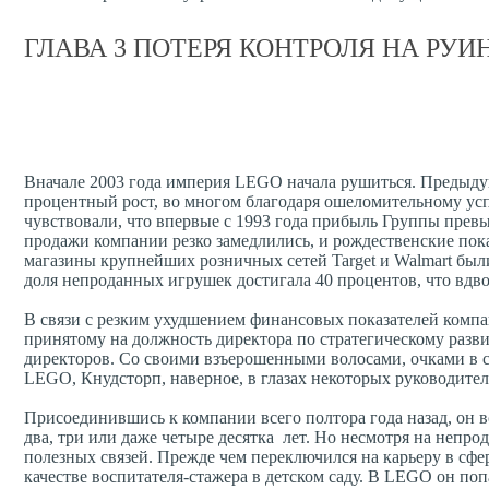
ГЛАВА 3 ПОТЕРЯ КОНТРОЛЯ НА РУ
Вначале 2003 года империя LEGO начала рушиться. Предыдущ
процентный рост, во многом благодаря ошеломительному ус
чувствовали, что впервые с 1993 года прибыль Группы превы
продажи компании резко замедлились, и рождественские пок
магазины крупнейших розничных сетей Target и Walmart бы
доля непроданных игрушек достигала 40 процентов, что вд
В связи с резким ухудшением финансовых показателей компа
принятому на должность директора по стратегическому разви
директоров. Со своими взъерошенными волосами, очками в ст
LEGO, Кнудсторп, наверное, в глазах некоторых руководите
Присоединившись к компании всего полтора года назад, он в
два, три или даже четыре десятка лет. Но несмотря на непр
полезных связей. Прежде чем переключился на карьеру в сфер
качестве воспитателя-стажера в детском саду. В LEGO он п