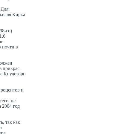
 Для
Кьелля Кирка
98-го)
1,6
ые
 почти в
должен
з прикрас.
ме Кнудсторп
процентов и
его, не
 2004 год
, так как
л
ппа