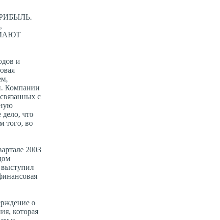
РИБЫЛЬ.
,
ИМАЮТ
одов и
Новая
ем,
и. Компании
 связанных с
жную
 дело, что
м того, во
вартале 2003
дом
и выступил
финансовая
ерждение о
ия, которая