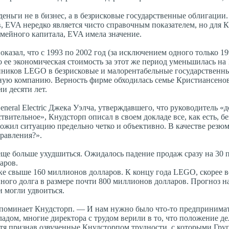
еньги не в бизнес, а в безрисковые государственные облигации.
, EVA нередко является чисто справочным показателем, но для 
емейного капитала, EVA имела значение.
азал, что с 1993 по 2002 год (за исключением одного только 19
ее экономическая стоимость за этот же период уменьшилась на 
нников LEGO в безрисковые и малорентабельные государственн
ную компанию. Верность фирме обходилась семье Кристиансенов
и десяти лет.
neral Electric Джека Уэлча, утверждавшего, что руководитель «
твительное», Кнудсторп описал в своем докладе все, как есть, бе
ложил ситуацию предельно четко и объективно. В качестве резю
равления?».
ще больше ухудшиться. Ожидалось падение продаж сразу на 30 
ларов.
е свыше 160 миллионов долларов. К концу года LEGO, скорее вс
ого долга в размере почти 800 миллионов долларов. Прогноз на
 могли удвоиться.
споминает Кнудсторп. — И нам нужно было что-то предпринимать
адом, многие директора с трудом верили в то, что положение де
отя признав озвученные Кнудсторпом трудности, с которыми Гру