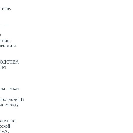
 цене.
п. —
е
ации,
ентами и
ВОДСТВА
ОМ
ла четкая
прогнозы. В
зью между
ятельно
еской
EVA,