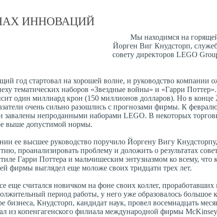
ИНАХ ИННОВАЦИЙ
Мы находимся на горяще
Йорген Виг Кнудсторп, служе
совету директоров LEGO Grou
ий год стартовал на хорошей волне, и руководство компании о
пеху тематических наборов «Звездные войны» и «Гарри Поттер»
сит один миллиард крон (150 миллионов долларов). Но в конце 
азатели очень сильно разошлись с прогнозами фирмы. К февралю
ли завалены непроданными наборами LEGO. В некоторых торгов
вое выше допустимой нормы.
нии ее высшее руководство поручило Йоргену Вигу Кнудсторпу
тию, проанализировать проблему и доложить о результатах сове
иле Гарри Поттера и мальчишеским энтузиазмом ко всему, что к
лей фирмы выглядел еще моложе своих тридцати трех лет.
се еще считался новичком на фоне своих коллег, проработавших
одолжительный период работы, у него уже образовалось большое 
е бизнеса, Кнудсторп, кандидат наук, провел восемнадцать меся
опал из копенгагенского филиала международной фирмы McKinse