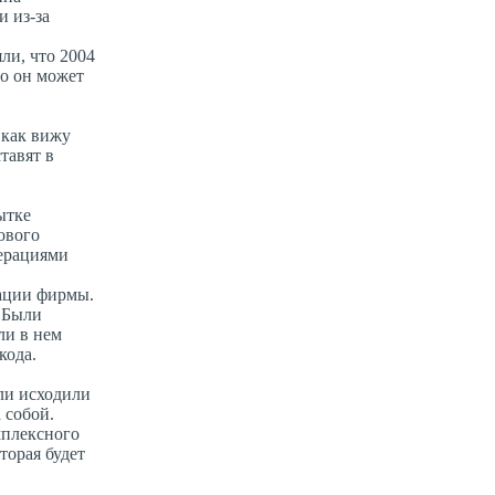
и из-за
ли, что 2004
то он может
 как вижу
тавят в
ытке
ового
перациями
тации фирмы.
 Были
ли в нем
кода.
ели исходили
 собой.
мплексного
торая будет