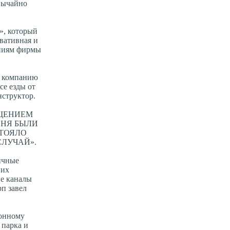
звычайно
», который
вативная и
лениям фирмы
л компанию
се езды от
нструктор.
АЩЕНИЕМ
ЕНЯ БЫЛИ
СТОЯЛО
СЛУЧАЙ».
ичные
 их
ые каналы
п завел
ионному
 парка и