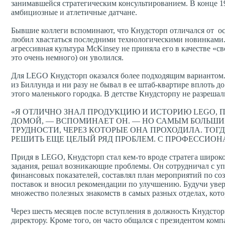
занимавшейся стратегическим консультированием. В конце 1
амбициозные и атлетичные датчане.
Бывшие коллеги вспоминают, что Кнудсторп отличался от о
любил хвастаться последними технологическими новинками. 
агрессивная культура McKinsey не приняла его в качестве «с
это очень немного) он уволился.
Для LEGO Кнудсторп оказался более подходящим вариантом. 
из Биллунда и ни разу не бывал в ее штаб-квартире вплоть до 
этого маленького городка. В детстве Кнудсторпу не разреша
«Я ОТЛИЧНО ЗНАЛ ПРОДУКЦИЮ И ИСТОРИЮ LEGO,
ДОМОЙ, — ВСПОМИНАЕТ ОН. — НО САМЫМ БОЛЬШ
ТРУДНОСТИ, ЧЕРЕЗ КОТОРЫЕ ОНА ПРОХОДИЛА. ТОГ
РЕШИТЬ ЕЩЕ ЦЕЛЫЙ РЯД ПРОБЛЕМ. С ПРОФЕССИОН
Придя в LEGO, Кнудсторп стал кем-то вроде стратега широк
задания, решал возникающие проблемы. Он сотрудничал с 
финансовых показателей, составлял план мероприятий по с
поставок и вносил рекомендации по улучшению. Будучи увере
множество полезных знакомств в самых разных отделах, кот
Через шесть месяцев после вступления в должность Кнудст
директору. Кроме того, он часто общался с президентом ком