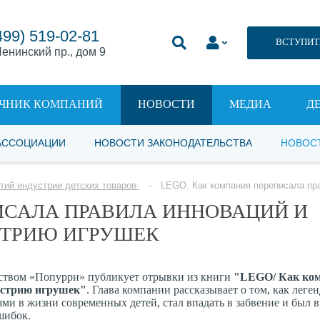
499) 519-02-81
ВСТУПИТ
енинский пр., дом 9
ЧНИК КОМПАНИЙ
НОВОСТИ
МЕДИА
Д
АССОЦИАЦИИ
НОВОСТИ ЗАКОНОДАТЕЛЬСТВА
НОВОС
тий индустрии детских товаров
LEGO. Как компания переписала пр
ИСАЛА ПРАВИЛА ИННОВАЦИЙ И
СТРИЮ ИГРУШЕК
ьством «Попурри» публикует отрывки из книги
"LEGO/ Как ко
устрию игрушек"
. Глава компании рассказывает о том, как лег
ями в жизни современных детей, стал впадать в забвение и был
ошибок.