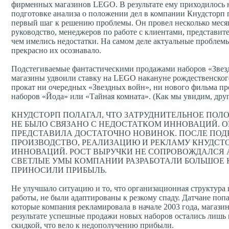
фирменных магазинов LEGO. В результате ему приходилось н
подготовке анализа о положении дел в компании Кнудсторп 
первый шаг к решению проблемы. Он провел несколько месяц
руководство, менеджеров по работе с клиентами, представите
чем имелись недостатки. На самом деле актуальные пробле
прекрасно их осознавало.
Подстегиваемые фантастическими продажами наборов «Звезд
магазины удвоили ставку на LEGO накануне рождественского 
прокат ни очередных «Звездных войн», ни нового фильма пр
наборов «Йода» или «Тайная комната». (Как мы увидим, дру
КНУДСТОРП ПОЛАГАЛ, ЧТО ЗАТРУДНИТЕЛЬНОЕ ПОЛ
НЕ БЫЛО СВЯЗАНО С НЕДОСТАТКОМ ИННОВАЦИЙ. ОН
ПРЕДСТАВИЛА ДОСТАТОЧНО НОВИНОК. ПОСЛЕ ПОДР
ПРОИЗВОДСТВО, РЕАЛИЗАЦИЮ И РЕКЛАМУ КНУДСТО
ИННОВАЦИЙ. РОСТ ВЫРУЧКИ НЕ СОПРОВОЖДАЛСЯ 
СВЕТЛЫЕ УМЫ КОМПАНИИ РАЗРАБОТАЛИ БОЛЬШОЕ 
ПРИНОСИЛИ ПРИБЫЛЬ.
Не улучшало ситуацию и то, что организационная структур
работы, не были адаптированы к резкому спаду. Датчане по
которые компания рекламировала в начале 2003 года, магази
результате успешные продажи новых наборов остались лишь 
скидкой, что вело к недополучению прибыли.