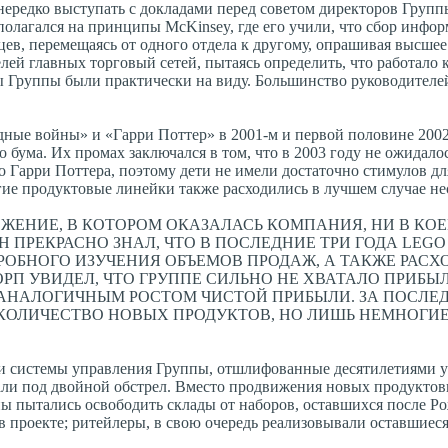
ередко выступать с докладами перед советом директоров Групп
полагался на принципы McKinsey, где его учили, что сбор инф
ев, перемещаясь от одного отдела к другому, опрашивая высшее
лей главных торговый сетей, пытаясь определить, что работало к
мы Группы были практически на виду. Большинство руководител
ные войны» и «Гарри Поттер» в 2001-м и первой половине 2002
бума. Их промах заключался в том, что в 2003 году не ожидало
о Гарри Поттера, поэтому дети не имели достаточно стимулов д
гие продуктовые линейки также расходились в лучшем случае не
ОЖЕНИЕ, В КОТОРОМ ОКАЗАЛАСЬ КОМПАНИЯ, НИ В КО
 ПРЕКРАСНО ЗНАЛ, ЧТО В ПОСЛЕДНИЕ ТРИ ГОДА LEGO
ОБНОГО ИЗУЧЕНИЯ ОБЪЕМОВ ПРОДАЖ, А ТАКЖЕ РАСХ
РП УВИДЕЛ, ЧТО ГРУППЕ СИЛЬНО НЕ ХВАТАЛО ПРИБЫ
АНАЛОГИЧНЫМ РОСТОМ ЧИСТОЙ ПРИБЫЛИ. ЗА ПОСЛЕ
КОЛИЧЕСТВО НОВЫХ ПРОДУКТОВ, НО ЛИШЬ НЕМНОГИЕ
а и системы управления Группы, отшлифованные десятилетиями 
пали под двойной обстрел. Вместо продвижения новых продуктов
ны пытались освободить склады от наборов, оставшихся после Ро
в проекте; ритейлеры, в свою очередь реализовывали оставшиес