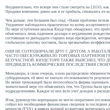
Неудивительно, что вскоре они стали смотреть на LEGO, как 
Продажи компании, равно как и ее прибыль, снижались из-за
Чем дальше, тем большим был спад. «Наши проблемы нельзя 
Ухудшение наблюдалось практически по всему ассортименту»
По мере углубления анализа Кнудсторп обнаружил, что проб
объяснялись лишь падением доллара и неудачными рождеств
состоявшая из двенадцати старших вице-президентов, которы
глобальную цепочку поставок, была чрезвычайно неэффекти
ОНИ НЕ СОТРУДНИЧАЛИ ДРУГ С ДРУГОМ, А РАБОТ
ЧАСТО ОБЕСКУРАЖИВАЛО ТОРГОВЫХ ПАРТНЕРОВ Г
БЕЗУЧАСТНОЙ. КНУДСТОРП ТАКЖЕ ВЫЯСНИЛ, ЧТО 
ПРЕДВИДЕТЬ КОММЕРЧЕСКИЕ ПОСЛЕДСТВИЯ СВОИХ
Менеджеры, в свою очередь, плохо распределяли обязанност
субординация, ей явно не хватало отслеживаемости результат
Не менее тревожащей была неспособность фирмы оценивать 
значительной мере это объяснялось тем, что Группа была ор
подразделениями. Каждое из них вело учет доходов и расход
Итак, руководство корпорации не могло оперативно отслежи
собрал все необходимые финансовые сведения за последние 
ценности (EVA), в рамках которой из выручки вычитались а