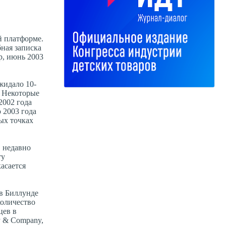
й платформе.
бная записка
p, июнь 2003
жидало 10-
. Некоторые
2002 года
 2003 года
ых точках
, недавно
ту
асается
 в Биллунде
количество
цев в
y & Company,