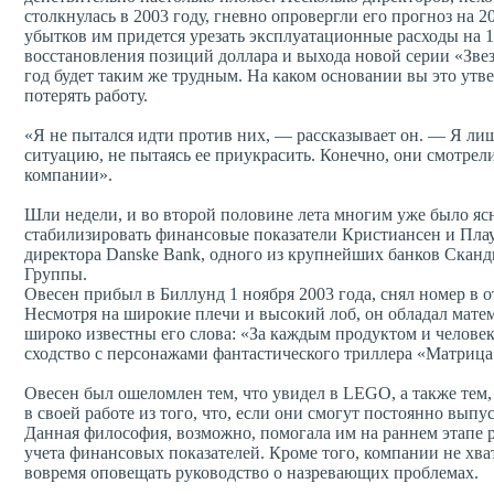
столкнулась в 2003 году, гневно опровергли его прогноз на 2
убытков им придется урезать эксплуатационные расходы на 
восстановления позиций доллара и выхода новой серии «Звез
год будет таким же трудным. На каком основании вы это утв
потерять работу.
«Я не пытался идти против них, — рассказывает он. — Я лишь
ситуацию, не пытаясь ее приукрасить. Конечно, они смотрели 
компании».
Шли недели, и во второй половине лета многим уже было ясн
стабилизировать финансовые показатели Кристиансен и Плау
директора Danske Bank, одного из крупнейших банков Скан
Группы.
Овесен прибыл в Биллунд 1 ноября 2003 года, снял номер 
Несмотря на широкие плечи и высокий лоб, он обладал мате
широко известны его слова: «За каждым продуктом и челове
сходство с персонажами фантастического триллера «Матрица
Овесен был ошеломлен тем, что увидел в LEGO, а также тем,
в своей работе из того, что, если они смогут постоянно вып
Данная философия, возможно, помогала им на раннем этапе р
учета финансовых показателей. Кроме того, компании не хва
вовремя оповещать руководство о назревающих проблемах.