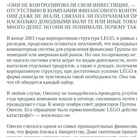
«ОНИ НЕ КОНТРОЛИРОВАЛИ СВОИ ИНВЕСТИЦИИ, — 
ОТСУТСТВИЮ В КОМПАНИИ ФИНАНСОВОГО КОНТРОЛ
ОНИ ДАЖЕ НЕ ЗНАЛИ, СВЯЗАНА ЛИ ПОЛУЧАЕМАЯ П
НАСКОЛЬКО ДОХОДНЫМИ БЫЛИ ТЕ ИЛИ ИНЫЕ ТОВА
МНОГО ДЕНЕГ, НО ОНИ НЕ ПОНИМАЛИ, ПОЧЕМУ ТАК
В конце 2003 года корпоративная структура LEGO, в рамках 
расходов, продолжала оставаться запутанной, что накладыва
компьютерная система для управления финансами Группы поз
немецкий или американский рынок. Но они по-прежнему не
не хватало системы учета затрат по видам деятельности, поэ
выпуском отдельных продуктов, а также о доходах, получаем
корпоративную структуру, при достаточных усилиях LEGO вс
фирма никогда не чувствовала такой необходимости. Она так 
что ей обходится каждый набор.
В любом случае, Овесену не понадобилось проводить углубле
года продажи компании вошли в штопор, снизившись почти 
предыдущего года. К концу ноября совет директоров Группы 
Овесен. Его обращение было прямолинейным: LEGO действит
катастрофа!» — восклицал он.
Овесен считался одним из самых проницательных финансовых
том, что фирма близка к банкротству. Даже скептикам пришл