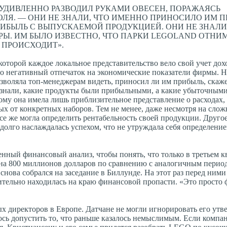
УДИВЛЕННО РАЗВОДИЛ РУКАМИ ОВЕСЕН, ПОРАЖАЯСЬ
Я. — ОНИ НЕ ЗНАЛИ, ЧТО ИМЕННО ПРИНОСИЛО ИМ П
РИБЫЛЬ С ВЫПУСКАЕМОЙ ПРОДУКЦИЕЙ. ОНИ НЕ ЗНАЛИ
РЫ. ИМ БЫЛО ИЗВЕСТНО, ЧТО ПАРКИ LEGOLAND ОТН
 ПРОИСХОДИТ».
которой каждое локальное представительство вело свой учет дох
ло негативный отпечаток на экономические показатели фирмы. 
воляла топ-менеджерам видеть, приносил ли им прибыль, скаж
 знали, какие продукты были прибыльными, а какие убыточным
тому она имела лишь приблизительное представление о расходах,
ых от конкретных наборов. Тем не менее, даже несмотря на сло
е же могла определить рентабельность своей продукции. Другое
долго наслаждалась успехом, что не утруждала себя определение
нный финансовый анализ, чтобы понять, что только в третьем к
на 800 миллионов долларов по сравнению с аналогичным перио
снова собрался на заседание в Биллунде. На этот раз перед ним
ельно находилась на краю финансовой пропасти. «Это просто 
 директоров в Европе. Датчане не могли игнорировать его утв
ось допустить то, что раньше казалось немыслимым. Если компан