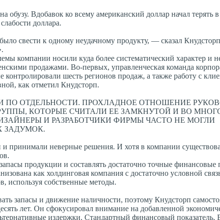
на обузу. Вдобавок ко всему американский доллар начал терять в
 слабости доллара.
было свести к одному неудачному продукту, — сказал Кнудстор
.
лемы компании носили куда более систематический характер и н
енскими продажами. Во-первых, управленческая команда корпор
е контролировали шесть регионов продаж, а также работу с кли
вной, как отметил Кнудсторп.
АЛИ ПО ОТДЕЛЬНОСТИ. ПРОХЛАДНОЕ ОТНОШЕНИЕ РУКО
РУППЫ, КОТОРЫЕ СЧИТАЛИ ЕЕ ЗАМКНУТОЙ И ВО МНОГ
ДИЗАЙНЕРЫ И РАЗРАБОТЧИКИ ФИРМЫ ЧАСТО НЕ МОГЛИ
 ЗАДУМОК.
и и принимали неверные решения. И хотя в компании существова
ов.
запасы продукции и составлять достаточно точные финансовые 
ганизована как холдинговая компания с достаточно условной свя
ов, используя собственные методы.
вать запасы и движение наличности, поэтому Кнудсторп самосто
десять лет. Он сфокусировал внимание на добавленной экономич
льтернативные издержки. Стандартный финансовый показатель, 