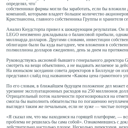
определял, что´
собственники фирмы могли бы заработать, если бы вложили д
компаний, которыми владеет большое количество акционеров
Кристиансена, главного собственника Группы и хранителя с
Анализ Кнудсторпа привел к шокирующим результатам. Он пок
LEGO неизменно докладывала о балансовой прибыли, однако 
миллиарда долларов. Другими словами, инвестиции собстве
облигации были бы куда выгоднее, чем вложения в собствен
полмиллиона долларов ежедневно, день за днем на протяжени
Руководствуясь аксиомой бывшего генерального директора Ge
смотреть на вещи объективно, а не выдавать желаемое за дейс
На июньском заседании совета директоров в Биллунде он из
представил слайд под названием «Какова цена грамотного уп
По его словам, в ближайшем будущем положение дел может е
урезание эксплуатационных расходов на 250 миллионов дол
Отрицательный поток наличности прогнозировался на отметк
смогла бы выполнить обязательства по погашению неуплаченн
выглядел таким же печальным, если не хуже — чистые потери
«Я сказал им, что мы находимся на горящей платформе, — в
проблема не решилась бы сама собой». Ознакомившись с докл
действительно настолько плохое. Несколько директоров, нех