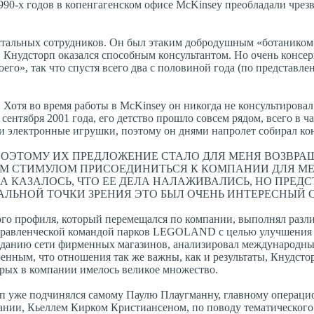
990-х годов в копенгагенском офисе McKinsey преобладали чре
стальных сотрудников. Он был этаким добродушным «ботаником
Кнудсторп оказался способным консультантом. Но очень консер
воего», так что спустя всего два с половиной года (по представ
Хотя во время работы в McKinsey он никогда не консультирова
сентября 2001 года, его детство прошло совсем рядом, всего в ча
ли электронные игрушки, поэтому он днями напролет собирал ко
 ПОЭТОМУ ИХ ПРЕДЛОЖЕНИЕ СТАЛО ДЛЯ МЕНЯ ВОЗВР
ИМ СТИМУЛОМ ПРИСОЕДИНИТЬСЯ К КОМПАНИИ ДЛЯ М
ДА КАЗАЛОСЬ, ЧТО ЕЕ ДЕЛА НАЛАЖИВАЛИСЬ, НО ПРЕД
АЛЬНОЙ ТОЧКИ ЗРЕНИЯ ЭТО БЫЛ ОЧЕНЬ ИНТЕРЕСНЫЙ 
ого профиля, который перемещался по компании, выполнял разл
управленческой командой парков LEGOLAND с целью улучшения
озданию сети фирменных магазинов, анализировал международн
нным, что отношения так же важны, как и результаты, Кнудстор
орых в компании имелось великое множество.
орп уже подчинялся самому Паулю Плаугманну, главному операц
пании, Кьеллем Кирком Кристиансеном, по поводу тематического