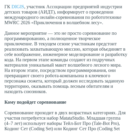
ГК
DIGIS
, участник Ассоциации предприятий индустрии
детских товаров (АИДТ), информирует о проведении
международного онлайн-соревнования по робототехнике
MWRC 2026 «Приключения в волшебном лесу».
Данное мероприятие — это не просто соревнование по
программированию, а полноценное творческое
приключение. В текущем сезоне участникам предстоит
реализовать захватывающую миссию, которая объединяет в
себе воображение, инженерное моделирование и разработку
кода. На первом этапе команды создают из подручных
материалов уникальный макет волшебного лесного мира.
На втором этапе, посредством программирования, они
превращают своего робота-компаньона в ключевого
персонажа сюжета, который должен исследовать заданную
территорию, оказывать помощь лесным обитателям и
находить союзников.
Кому подойдет соревнование
Соревнование проходит в двух возрастных категориях. Для
участия потребуется набор MatataStudio. Младшая группа
(4–7 лет) использует наборы Тейл-Бот Про (Tale-Bot Pro),
Кодинг Сет (Coding Set) или Кодинг Сет Про (Coding Set