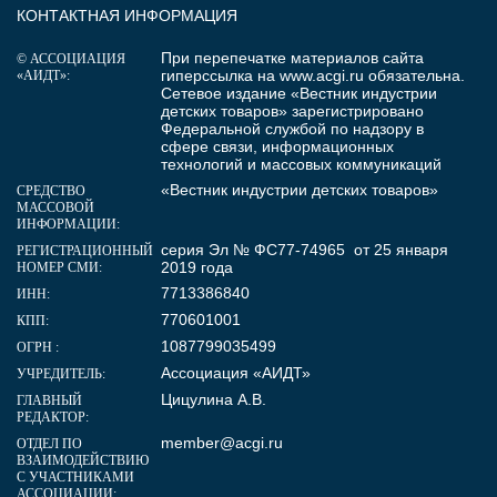
КОНТАКТНАЯ ИНФОРМАЦИЯ
При перепечатке материалов сайта
© АССОЦИАЦИЯ
гиперссылка на
www.acgi.ru
обязательна.
«АИДТ»:
Сетевое издание «Вестник индустрии
детских товаров» зарегистрировано
Федеральной службой по надзору в
сфере связи, информационных
технологий и массовых коммуникаций
«Вестник индустрии детских товаров»
СРЕДСТВО
МАССОВОЙ
ИНФОРМАЦИИ:
серия Эл № ФС77-74965 от 25 января
РЕГИСТРАЦИОННЫЙ
2019 года
НОМЕР СМИ:
7713386840
ИНН:
770601001
КПП:
1087799035499
ОГРН :
Ассоциация «АИДТ»
УЧРЕДИТЕЛЬ:
Цицулина А.В.
ГЛАВНЫЙ
РЕДАКТОР:
member@acgi.ru
ОТДЕЛ ПО
ВЗАИМОДЕЙСТВИЮ
С УЧАСТНИКАМИ
АССОЦИАЦИИ: