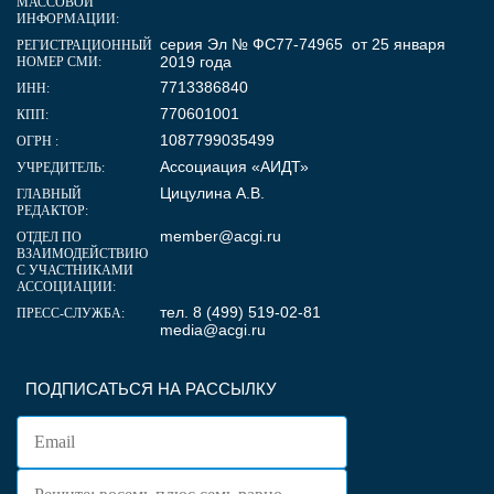
МАССОВОЙ
ИНФОРМАЦИИ:
серия Эл № ФС77-74965 от 25 января
РЕГИСТРАЦИОННЫЙ
2019 года
НОМЕР СМИ:
7713386840
ИНН:
770601001
КПП:
1087799035499
ОГРН :
Ассоциация «АИДТ»
УЧРЕДИТЕЛЬ:
Цицулина А.В.
ГЛАВНЫЙ
РЕДАКТОР:
member@acgi.ru
ОТДЕЛ ПО
ВЗАИМОДЕЙСТВИЮ
С УЧАСТНИКАМИ
АССОЦИАЦИИ:
тел. 8 (499) 519-02-81
ПРЕСС-СЛУЖБА:
media@acgi.ru
ПОДПИСАТЬСЯ НА РАССЫЛКУ