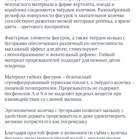
безопасного материала в форме вертолёта, поезда и
кораблика соединяются твёрдым колечком. Разнообразный
рельеф на поверхности фигурок и хватательное колечко
способствуют развитию мелкой моторики ребёнка, а яркие
цвета – цветового восприятия.
Фактурные элементы фигурок, а также твёрдое кольцо с
бугорками обеспечивают различный по интенсивности
массажный эффект для дёсен, стимулируют
слюнообразование и жевательный рефлекс. Гибкий
материал прорезывателей подходит для нежных дёсен
младенца.
Материал гибких фигурок – безопасный
сертифицированный термоэластопласт, а твёрдого колечка –
пищевой полипропилен. Прорезыватель не содержит
бисфенолов А и S и не выделяет вредных веществ при
взаимодействии со слюной малыша.
Эргономичное колечко с бугорками позволит малышу с
удобством держать прорезыватель и даже удовлетворить
желание потрясти его как погремушку.
Благодаря простой форме и возможности съёма с колечка
фигурки легко моются тёплой водой с детским мылом.