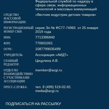
Федеральной службой по надзору в
сфере связи, информационных
технологий и массовых коммуникаций
«Вестник индустрии детских товаров»
СРЕДСТВО
МАССОВОЙ
ИНФОРМАЦИИ:
серия Эл № ФС77-74965 от 25 января
РЕГИСТРАЦИОННЫЙ
2019 года
НОМЕР СМИ:
7713386840
ИНН:
770601001
КПП:
1087799035499
ОГРН :
Ассоциация «АИДТ»
УЧРЕДИТЕЛЬ:
Цицулина А.В.
ГЛАВНЫЙ
РЕДАКТОР:
member@acgi.ru
ОТДЕЛ ПО
ВЗАИМОДЕЙСТВИЮ
С УЧАСТНИКАМИ
АССОЦИАЦИИ:
тел. 8 (499) 519-02-81
ПРЕСС-СЛУЖБА:
media@acgi.ru
ПОДПИСАТЬСЯ НА РАССЫЛКУ