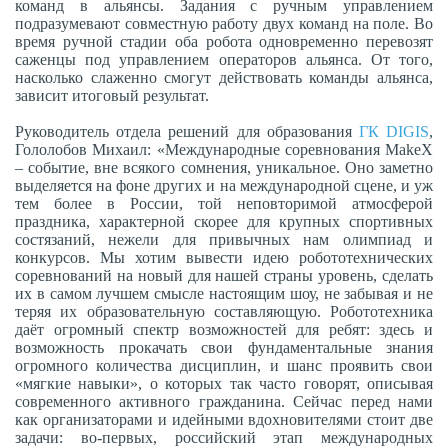
команд в альянсы. Задания с ручным управлением
подразумевают совместную работу двух команд на поле. Во
время ручной стадии оба робота одновременно перевозят
саженцы под управлением операторов альянса. От того,
насколько слаженно смогут действовать команды альянса,
зависит итоговый результат.
Руководитель отдела решений для образования
ГК DIGIS
,
Гололобов Михаил: «Международные соревнования MakeX
– событие, вне всякого сомнения, уникальное. Оно заметно
выделяется на фоне других и на международной сцене, и уж
тем более в России, той неповторимой атмосферой
праздника, характерной скорее для крупных спортивных
состязаний, нежели для привычных нам олимпиад и
конкурсов. Мы хотим вывести идею робототехнических
соревнований на новый для нашей страны уровень, сделать
их в самом лучшем смысле настоящим шоу, не забывая и не
теряя их образовательную составляющую. Робототехника
даёт огромный спектр возможностей для ребят: здесь и
возможность прокачать свои фундаментальные знания
огромного количества дисциплин, и шанс проявить свои
«мягкие навыки», о которых так часто говорят, описывая
современного активного гражданина. Сейчас перед нами
как организаторами и идейными вдохновителями стоит две
задачи: во-первых, российский этап международных