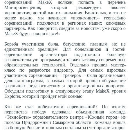
соревнований MakeX должен попасть в перечень
Минпросвещения, который рекомендует школам
мероприятия, достойные их внимания. Во-вторых, и это не
менее важно, мы начинаем «прокачивать» географию
соревнований, подключая в регионах наших ключевых
партнёров. Как говорится, следите за новостям: уже скоро о
MakeX будут говорить все!»
Борьба участников была, безусловно, главным, но не
единственным зрелищем. Для болельщиков и гостей
соревнований организаторы подготовили большую
развлекательную программу, а также выставку современных
образовательных технологий. Отдельно прошел мастер-
класс по разработке видеоигр. Для самых взрослых
участников соревнований – тренеров – была организована
деловая программа, в рамках которой прошло обсуждение
различных педагогических и организационных вопросов.
Обсудили подготовку к следующему этапу MakeX уровня
Explorer, который пройдет этой осенью.
Кто же стал победителем соревнований? По итогам
первенства победу одержала объединенная команда
«ТехноБоты» образовательного центра «Южный город» из
поселка Придорожный Самарской области. Команда вошла
в сборную России и полным составом за счет организаторов