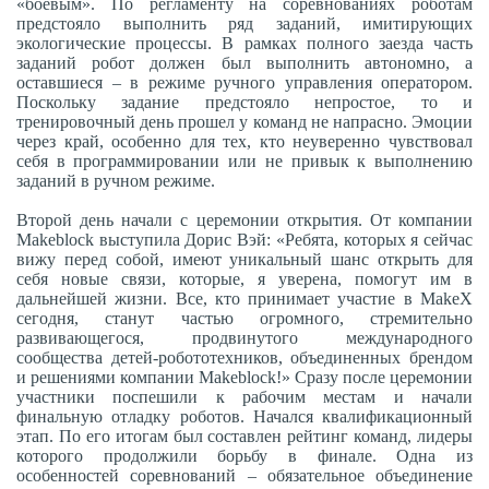
«боевым». По регламенту на соревнованиях роботам
предстояло выполнить ряд заданий, имитирующих
экологические процессы. В рамках полного заезда часть
заданий робот должен был выполнить автономно, а
оставшиеся – в режиме ручного управления оператором.
Поскольку задание предстояло непростое, то и
тренировочный день прошел у команд не напрасно. Эмоции
через край, особенно для тех, кто неуверенно чувствовал
себя в программировании или не привык к выполнению
заданий в ручном режиме.
Второй день начали с церемонии открытия. От компании
Makeblock выступила Дорис Вэй: «Ребята, которых я сейчас
вижу перед собой, имеют уникальный шанс открыть для
себя новые связи, которые, я уверена, помогут им в
дальнейшей жизни. Все, кто принимает участие в MakeX
сегодня, станут частью огромного, стремительно
развивающегося, продвинутого международного
сообщества детей-робототехников, объединенных брендом
и решениями компании Makeblock!» Сразу после церемонии
участники поспешили к рабочим местам и начали
финальную отладку роботов. Начался квалификационный
этап. По его итогам был составлен рейтинг команд, лидеры
которого продолжили борьбу в финале. Одна из
особенностей соревнований – обязательное объединение