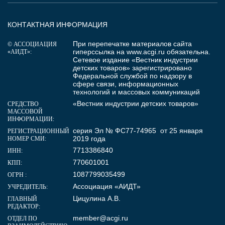
КОНТАКТНАЯ ИНФОРМАЦИЯ
При перепечатке материалов сайта
© АССОЦИАЦИЯ
гиперссылка на
www.acgi.ru
обязательна.
«АИДТ»:
Сетевое издание «Вестник индустрии
детских товаров» зарегистрировано
Федеральной службой по надзору в
сфере связи, информационных
технологий и массовых коммуникаций
«Вестник индустрии детских товаров»
СРЕДСТВО
МАССОВОЙ
ИНФОРМАЦИИ:
серия Эл № ФС77-74965 от 25 января
РЕГИСТРАЦИОННЫЙ
2019 года
НОМЕР СМИ:
7713386840
ИНН:
770601001
КПП:
1087799035499
ОГРН :
Ассоциация «АИДТ»
УЧРЕДИТЕЛЬ:
Цицулина А.В.
ГЛАВНЫЙ
РЕДАКТОР:
member@acgi.ru
ОТДЕЛ ПО