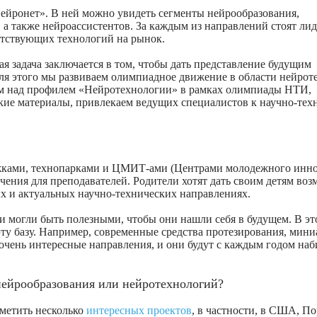
ейронет». В ней можно увидеть сегменты нейрообразования,
 также нейроассистентов. За каждым из направлений стоят лид
етствующих технологий на рынок.
я задача заключается в том, чтобы дать представление будущим
Для этого мы развиваем олимпиадное движение в области нейрот
аем над профилем «Нейротехнологии» в рамках олимпиады НТИ,
кие материалы, привлекаем ведущих специалистов к научно-тех
ружками, технопарками и ЦМИТ-ами
(Центрами молодежного инн
учения для преподавателей. Родители хотят дать своим детям во
ых и актуальных научно-технических направлениях.
 могли быть полезными, чтобы они нашли себя в будущем. В э
эту базу. Например, современные средства протезирования, мин
очень интересные направления, и они будут с каждым годом наб
нейрообразования или нейротехнологий?
тметить несколько
интересных проектов
, в частности, в США, По