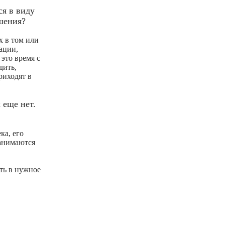
я в виду
ешения?
х в том или
ации,
это время с
дить,
риходят в
 еще нет.
ка, его
занимаются
ть в нужное