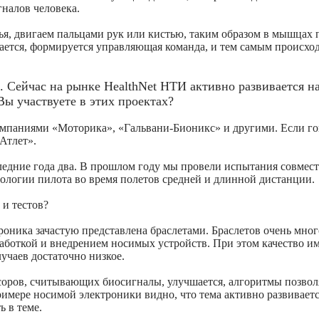
налов человека.
, двигаем пальцами рук или кистью, таким образом в мышцах 
вается, формируется управляющая команда, и тем самым происхо
. Cейчас на рынке HealthNet НТИ активно развивается н
ы участвуете в этих проектах?
омпаниями «Моторика», «Гальвани-Бионикс» и другими. Если го
Атлет».
ледние года два. В прошлом году мы провели испытания совмест
ологии пилота во время полетов средней и длинной дистанции.
 и тестов?
оника зачастую представлена браслетами. Браслетов очень много
работкой и внедрением носимых устройств. При этом качество и
учаев достаточно низкое.
нсоров, считывающих биосигналы, улучшается, алгоритмы позво
римере носимой электроники видно, что тема активно развиваетс
ь в теме.