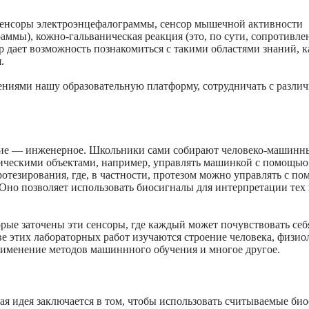
сенсоры электроэнцефалограммы, сенсор мышечной активности
аммы), кожно-гальваническая реакция (это, по сути, сопротивле
ор дает возможность познакомиться с такими областями знаний, к
.
ениями нашу образовательную платформу, сотрудничать с разли
ние — инженерное. Школьники сами собирают человеко-машинн
ническими объектами, например, управлять машинкой с помощь
ротезирования, где, в частности, протезом можно управлять с п
Оно позволяет использовать биосигналы для интерпретации тех
рые заточены эти сенсоры, где каждый может почувствовать себ
е этих лабораторных работ изучаются строение человека, физио
рименение методов машиннного обучения и многое другое.
я идея заключается в том, чтобы использовать считываемые би