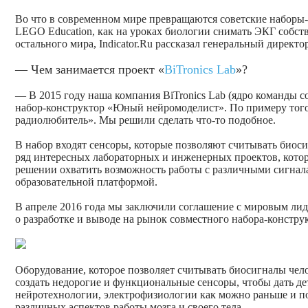
Во что в современном мире превращаются советские наборы-
LEGO Education, как на уроках биологии снимать ЭКГ собств
остального мира, Indicator.Ru рассказал генеральный директо
— Чем занимается проект «
BiTronics Lab
»?
— В 2015 году наша компания BiTronics Lab (ядро команды
набор-конструктор «Юный нейромоделист». По примеру тог
радиолюбитель». Мы решили сделать что-то подобное.
В набор входят сенсоры, которые позволяют считывать биос
ряд интересных лабораторных и инженерных проектов, кото
решении охватить возможность работы с различными сигнала
образовательной платформой.
В апреле 2016 года мы заключили соглашение с мировым лид
о разработке и выводе на рынок совместного набора-констру
Оборудование, которое позволяет считывать биосигналы челов
создать недорогие и функциональные сенсоры, чтобы дать д
нейротехнологии, электрофизиологии как можно раньше и п
различных аспектов работы мозга и своего тела.