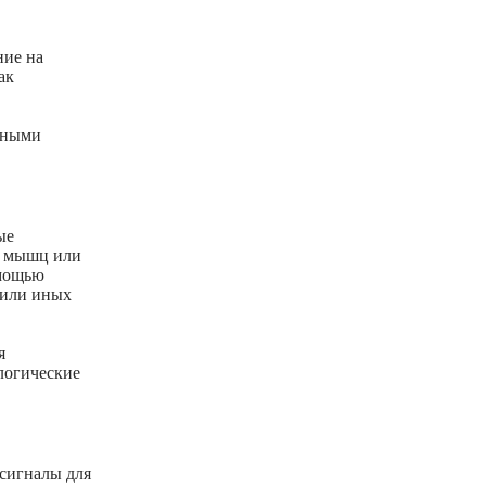
ние на
ак
чными
ые
ю мышц или
омощью
 или иных
я
логические
осигналы для