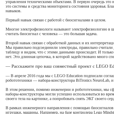
управления техническими объектами. В первую очередь это н
это системы и средства мониторинга состояния здоровья. Б
навыков.
Первый навык связан с работой с биосигналами в целом.
Многие электрофизиологи называют электрофизиологию в шут
считать биосигнал с человека — это большая задача.
Второй навык связан с обработкой данных и их интерпретаци
Мы правильно подсоединили электроды, правильно считали д
таблицу и видим, что с этими данными происходит. И только 
нет. Это длинная цепочка, в которой задействовано много сп
— Расскажите про ваш совместный проект с LEGO Edu
— В апреле 2016 года мы с LEGO Education подписали согла
робототехники — набора-конструктора BiTronics NeuroLab, и
В этом решении, помимо инженерии и робототехники, мы сфо
наборы-конструкторы могли успешно использоваться во врем
своего тела на картинке, а попробовать снять ЭКГ своего се
В рамках инженерного направления с помощью биосигналов
игрушки, машины. Например, на базе контролера Lego Mindst