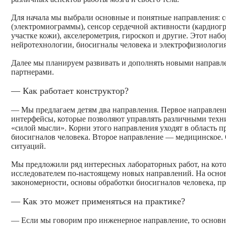
Для начала мы выбрали основные и понятные направления: 
(электромиограммы), сенсор сердечной активности (кардиогр
участке кожи), акселерометрия, гироскоп и другие. Этот наб
нейротехнологии, биосигналы человека и электрофизиология
Далее мы планируем развивать и дополнять новыми направл
партнерами.
— Как работает конструктор?
— Мы предлагаем детям два направления. Первое направле
интерфейсы, которые позволяют управлять различными тех
«силой мысли». Корни этого направления уходят в область п
биосигналов человека. Второе направление — медицинское. 
ситуаций.
Мы предложили ряд интересных лабораторных работ, на кото
исследователем по-настоящему новых направлений. На основ
закономерности, основы обработки биосигналов человека, п
— Как это может применяться на практике?
— Если мы говорим про инженерное направление, то основна