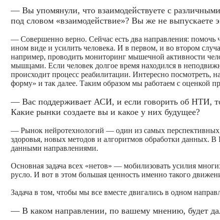
— Вы упомянули, что взаимодействуете с различными
под словом «взаимодействие»? Вы же не выпускаете э
— Совершенно верно. Cейчас есть два направления: помочь 
ином виде и усилить человека. И в первом, и во втором слу
например, проводить мониторинг мышечной активности челове
мышцами. Если человек долгое время находился в неподвижн
происходит процесс реабилитации. Интересно посмотреть, на
форму» и так далее. Таким образом мы работаем с оценкой 
— Вас поддерживает АСИ, и если говорить об НТИ, то
Какие рынки создаете вы и какое у них будущее?
— Рынок нейротехнологий — один из самых перспективных, о
здоровья, новых методов и алгоритмов обработки данных. В
данными направлениями.
Основная задача всех «нетов» — мобилизовать усилия многих
русло. И вот в этом большая ценность именно такого движен
Задача в том, чтобы мы все вместе двигались в одном направ
— В каком направлении, по вашему мнению, будет да