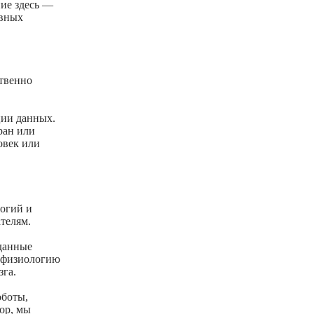
ние здесь —
овных
ственно
ции данных.
ран или
овек или
логий и
телям.
 данные
ь физиологию
зга.
оботы,
ор, мы