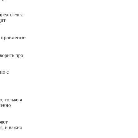
предплечья
дит
аправление
ворить про
но с
, только я
менно
ляют
я, и важно