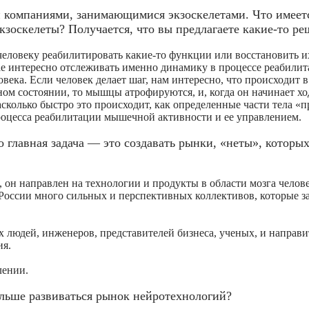
 компаниями, занимающимися экзоскелетами. Что имеетс
кзоскелеты? Получается, что вы предлагаете какие-то р
человеку реабилитировать какие-то функции или восстановить и
чае интересно отслеживать именно динамику в процессе реабилит
ка. Если человек делает шаг, нам интересно, что происходит в 
ом состоянии, то мышцы атрофируются, и, когда он начинает хо
сколько быстро это происходит, как определенные части тела «п
процесса реабилитации мышечной активности и ее управлением.
 главная задача — это создавать рынки, «неты», которых
н направлен на технологии и продукты в области мозга челове
 России много сильных и перспективных коллективов, которые 
 людей, инженеров, представителей бизнеса, ученых, и направи
ия.
лении.
льше развиваться рынок нейротехнологий?