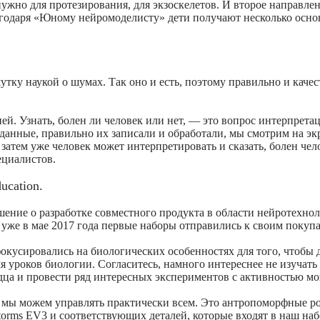
ужно для протезирования, для экзоскелетов. И второе направле
лагодаря «Юному нейромоделисту» дети получают несколько осн
ку наукой о шумах. Так оно и есть, поэтому правильно и каче
ей. Узнать, болен ли человек или нет, — это вопрос интерпрета
анные, правильно их записали и обработали, мы смотрим на эк
затем уже человек может интерпретировать и сказать, болен чел
ециалистов.
cation.
шение о разработке совместного продукта в области нейротехно
 уже в мае 2017 года первые наборы отправились к своим покупа
кусировались на биологических особенностях для того, чтобы
я уроков биологии. Согласитесь, намного интереснее не изучат
рдца и провести ряд интересных экспериментов с активностью мо
 мы можем управлять практически всем. Это антропоморфные р
orms EV3 и соответствующих деталей, которые входят в наш наб