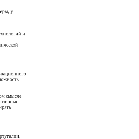
еры, у
ехнологий и
нической
овационного
зможность
том смысле
иатюрные
ирать
ртугалии,