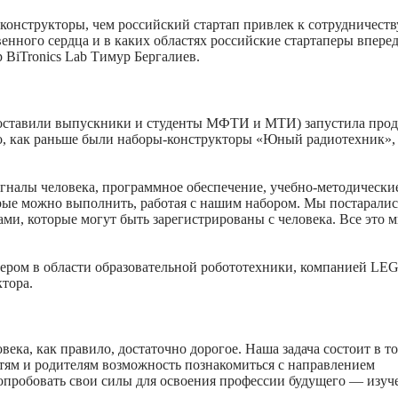
конструкторы, чем российский стартап привлек к сотрудничест
енного сердца и в каких областях российские стартаперы вперед
р BiTronics Lab Тимур Бергалиев.
 составили выпускники и студенты МФТИ и МТИ) запустила про
о, как раньше были наборы-конструкторы «Юный радиотехник»
игналы человека, программное обеспечение, учебно-методически
рые можно выполнить, работая с нашим набором. Мы постаралис
ми, которые могут быть зарегистрированы с человека. Все это 
ером в области образовательной робототехники, компанией LEG
ктора.
ека, как правило, достаточно дорогое. Наша задача состоит в т
етям и родителям возможность познакомиться с направлением
опробовать свои силы для освоения профессии будущего — изуч