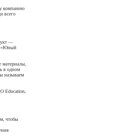
ву компанию
и всего
дукт —
, «Юный
е материалы,
ь в одном
мы называем
O Education,
ом, чтобы
ения