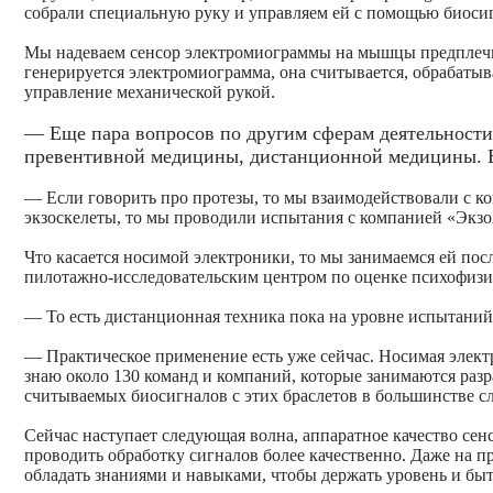
собрали специальную руку и управляем ей с помощью биосиг
Мы надеваем сенсор электромиограммы на мышцы предплечья
генерируется электромиограмма, она считывается, обрабаты
управление механической рукой.
— Еще пара вопросов по другим сферам деятельности
превентивной медицины, дистанционной медицины. В
— Если говорить про протезы, то мы взаимодействовали с к
экзоскелеты, то мы проводили испытания с компанией «Экзо
Что касается носимой электроники, то мы занимаемся ей пос
пилотажно-исследовательским центром по оценке психофизи
— То есть дистанционная техника пока на уровне испытаний
— Практическое применение есть уже сейчас. Носимая электр
знаю около 130 команд и компаний, которые занимаются раз
считываемых биосигналов с этих браслетов в большинстве сл
Cейчас наступает следующая волна, аппаратное качество се
проводить обработку сигналов более качественно. Даже на п
обладать знаниями и навыками, чтобы держать уровень и быт