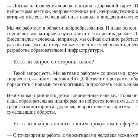
— Логика направления хорошо описана в дорожной карте «Н
нейрофармацевтики, нейрокоммуникаций, нейромедтехники, а
которых уже есть успешный опыт вывода и внедрения соотв
Мы же работаем в области нейрообразования. И наша основна
специалистам, которые и будут двигать этот рынок дальше. 
биосигналов человека, например, мы сейчас активно работ
разрабатываем с партнерами качественные учебно-методичес
разработке образовательной инфраструктуры.
— Есть ли запрос со стороны школ?
— Такой запрос есть. Мы активно работаем со школами, к
творчества, — прим. Indicator.Ru)
. Действует и программа об
поработать с новыми технологиями, попробовать себя в нов
Необходимо прививать детям современные навыки, чтобы они
наша образовательная платформа по нейротехнологиям дает 
средства мониторинга здоровья, нейросетевые алгоритмы — 
сумасшедшие обороты.
— Есть ли в мире аналоги нашим продуктам в сфере 
— С точки зрения работы с биосигналами человека можно о