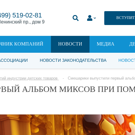
499) 519-02-81
ВСТУПИТ
енинский пр., дом 9
ЧНИК КОМПАНИЙ
НОВОСТИ
МЕДИА
Д
АССОЦИАЦИИ
НОВОСТИ ЗАКОНОДАТЕЛЬСТВА
НОВОС
тий индустрии детских товаров
Смешарики выпустили первый альбо
РВЫЙ АЛЬБОМ МИКСОВ ПРИ ПО