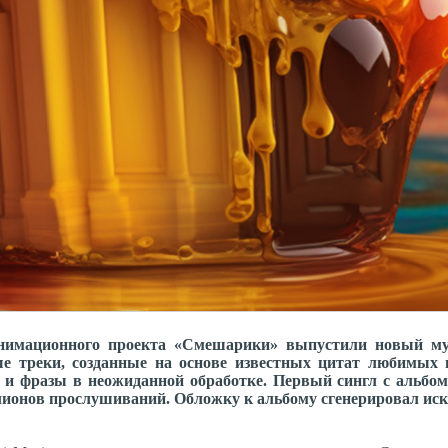
и анимационного проекта «Смешарики» выпустили новый 
е треки, созданные на основе известных цитат любимых 
и фразы в неожиданной обработке. Первый сингл с альбом
ллионов прослушиваний. Обложку к альбому сгенерировал ис