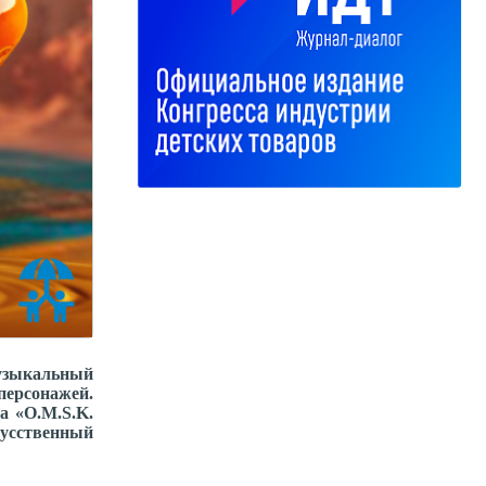
музыкальный
персонажей.
а «O.M.S.K.
кусственный