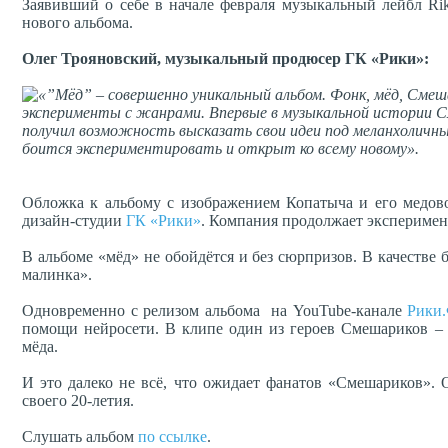
Заявивший о себе в начале февраля музыкальный лейбл Ri
нового альбома.
Олег Трояновский, музыкальный продюсер ГК «Рики»:
«”Мёд” – совершенно уникальный альбом. Фонк, мёд, Смеш
эксперименты с жанрами. Впервые в музыкальной истории С
получил возможность высказать свои идеи под меланхоличный
боится экспериментировать и открыт ко всему новому».
Обложка к альбому с изображением Копатыча и его медово
дизайн-студии
ГК «Рики»
. Компания продолжает экспериме
В альбоме «мёд» не обойдётся и без сюрпризов. В качестве 
малинка».
Одновременно с релизом альбома на YouTube-канале
Рики
помощи нейросети. В клипе один из героев Смешариков – 
мёда.
И это далеко не всё, что ожидает фанатов «Смешариков». 
своего 20-летия.
Слушать альбом
по ссылке
.