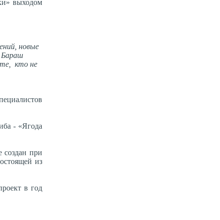
ки» выходом
ений, новые
й Бараш
кте, кто не
специалистов
иба - «Ягода
е создан при
состоящей из
проект в год