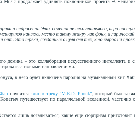
ki Music продолжает удивлять поклонников проекта «Смешари
арики и нейросети. Это сочетание несочетаемого, игра настро
мешариков нашлось место такому жанру как фонк, а лирически
 бит. Это треки, созданные с нуля для тех, кто вырос на прое
го домика – это коллаборация искусственного интеллекта и 
нтировать с новыми направлениями.
бонуса, в него будет включена пародия на музыкальный хит Хаб
.Фан
появится
клип к треку "M.E.D. Phonk"
, который был такж
Копатыч путешествует по параллельной вселенной, частично 
Остается лишь догадываться, какие еще сюрпризы приготовит 