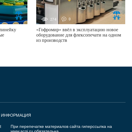
274
0
линейку
«Гофромир» ввёл в эксплуатацию новое
ые
оборудование для флексопечати на одном
из производств
Я ИНФОРМАЦИЯ
При перепечатке материалов сайта гиперссылка на
Я
www.acgi.ru
обязательна.