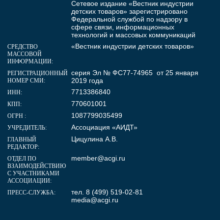
Сетевое издание «Вестник индустрии
детских товаров» зарегистрировано
Федеральной службой по надзору в
сфере связи, информационных
технологий и массовых коммуникаций
«Вестник индустрии детских товаров»
СРЕДСТВО
МАССОВОЙ
ИНФОРМАЦИИ:
серия Эл № ФС77-74965 от 25 января
РЕГИСТРАЦИОННЫЙ
2019 года
НОМЕР СМИ:
7713386840
ИНН:
770601001
КПП:
1087799035499
ОГРН :
Ассоциация «АИДТ»
УЧРЕДИТЕЛЬ:
Цицулина А.В.
ГЛАВНЫЙ
РЕДАКТОР:
member@acgi.ru
ОТДЕЛ ПО
ВЗАИМОДЕЙСТВИЮ
С УЧАСТНИКАМИ
АССОЦИАЦИИ:
тел. 8 (499) 519-02-81
ПРЕСС-СЛУЖБА:
media@acgi.ru