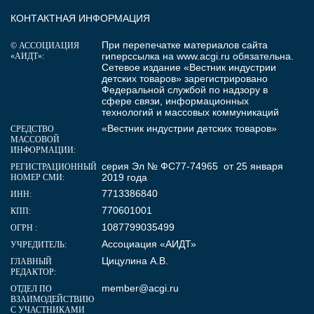
КОНТАКТНАЯ ИНФОРМАЦИЯ
При перепечатке материалов сайта
© АССОЦИАЦИЯ
гиперссылка на
www.acgi.ru
обязательна.
«АИДТ»:
Сетевое издание «Вестник индустрии
детских товаров» зарегистрировано
Федеральной службой по надзору в
сфере связи, информационных
технологий и массовых коммуникаций
«Вестник индустрии детских товаров»
СРЕДСТВО
МАССОВОЙ
ИНФОРМАЦИИ:
серия Эл № ФС77-74965 от 25 января
РЕГИСТРАЦИОННЫЙ
2019 года
НОМЕР СМИ:
7713386840
ИНН:
770601001
КПП:
1087799035499
ОГРН :
Ассоциация «АИДТ»
УЧРЕДИТЕЛЬ:
Цицулина А.В.
ГЛАВНЫЙ
РЕДАКТОР:
member@acgi.ru
ОТДЕЛ ПО
ВЗАИМОДЕЙСТВИЮ
С УЧАСТНИКАМИ