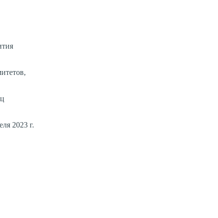
ития
итетов,
иц
ля 2023 г.