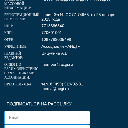
МАССОВОЙ
ИНФОРМАЦИИ:
серия Эл № ФС77-74965 от 25 января
РЕГИСТРАЦИОННЫЙ
2019 года
НОМЕР СМИ:
7713386840
ИНН:
770601001
КПП:
1087799035499
ОГРН :
Ассоциация «АИДТ»
УЧРЕДИТЕЛЬ:
Цицулина А.В.
ГЛАВНЫЙ
РЕДАКТОР:
member@acgi.ru
ОТДЕЛ ПО
ВЗАИМОДЕЙСТВИЮ
С УЧАСТНИКАМИ
АССОЦИАЦИИ:
тел. 8 (499) 519-02-81
ПРЕСС-СЛУЖБА:
media@acgi.ru
ПОДПИСАТЬСЯ НА РАССЫЛКУ