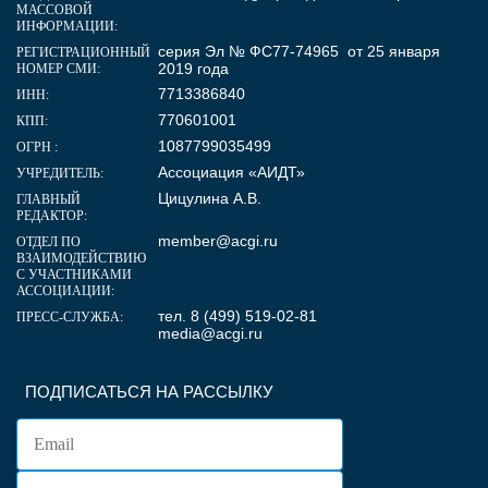
МАССОВОЙ
ИНФОРМАЦИИ:
серия Эл № ФС77-74965 от 25 января
РЕГИСТРАЦИОННЫЙ
2019 года
НОМЕР СМИ:
7713386840
ИНН:
770601001
КПП:
1087799035499
ОГРН :
Ассоциация «АИДТ»
УЧРЕДИТЕЛЬ:
Цицулина А.В.
ГЛАВНЫЙ
РЕДАКТОР:
member@acgi.ru
ОТДЕЛ ПО
ВЗАИМОДЕЙСТВИЮ
С УЧАСТНИКАМИ
АССОЦИАЦИИ:
тел. 8 (499) 519-02-81
ПРЕСС-СЛУЖБА:
media@acgi.ru
ПОДПИСАТЬСЯ НА РАССЫЛКУ