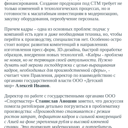
финансирования. Создание продукции под СТМ требует не
только изменений в технологических процессах, но и
готовности к масштабным инвестициям в модернизацию,
закупку оборудования, переобучение персонала.
Причем кадры – одна из основных проблем: подчас у
компаний есть идеи и даже необходимая техника, но, чтобы
перейти к производству, специалистов нет. Особенно остро
стоит вопрос развития компетенций в направлениях
изготовления пресс-форм, 3D-дизайна, быстрой проработке
образцов, внедрении новых технологий. «
Кадры - проблема
не новая, но не теряющая своей актуальности. Нужно
думать над мерами господдержки с целью выращивания
кадров, необходимых для производственной сферы»,
-
считает член Правления, директор по взаимодействию с
органами государственной власти ООО «Детский
мир»
Алексей Иванов
.
Директор по работе с государственными органами ООО
«Спортмастер»
Станислав Аношин
заметил, что дискуссия
помогла
ритейлерам детально погрузиться в проблематику
производства:
«Производство сталкивается с резким
ростом затрат, дефицитом кадров и сильной конкуренцией
с Азией на фоне укрепления рубля и высокой ключевой
ставки. Это тормозит модернизацию, а потребитель