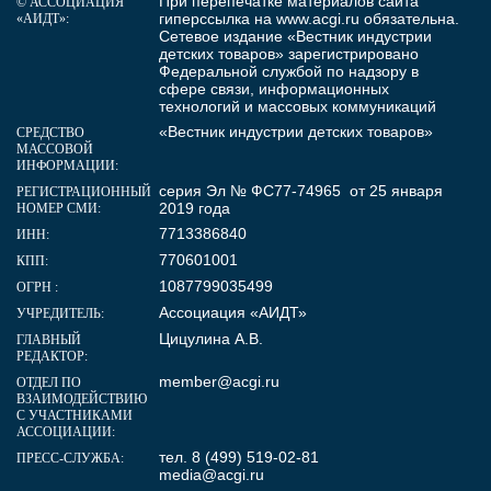
При перепечатке материалов сайта
© АССОЦИАЦИЯ
гиперссылка на
www.acgi.ru
обязательна.
«АИДТ»:
Сетевое издание «Вестник индустрии
детских товаров» зарегистрировано
Федеральной службой по надзору в
сфере связи, информационных
технологий и массовых коммуникаций
«Вестник индустрии детских товаров»
СРЕДСТВО
МАССОВОЙ
ИНФОРМАЦИИ:
серия Эл № ФС77-74965 от 25 января
РЕГИСТРАЦИОННЫЙ
2019 года
НОМЕР СМИ:
7713386840
ИНН:
770601001
КПП:
1087799035499
ОГРН :
Ассоциация «АИДТ»
УЧРЕДИТЕЛЬ:
Цицулина А.В.
ГЛАВНЫЙ
РЕДАКТОР:
member@acgi.ru
ОТДЕЛ ПО
ВЗАИМОДЕЙСТВИЮ
С УЧАСТНИКАМИ
АССОЦИАЦИИ:
тел. 8 (499) 519-02-81
ПРЕСС-СЛУЖБА:
media@acgi.ru