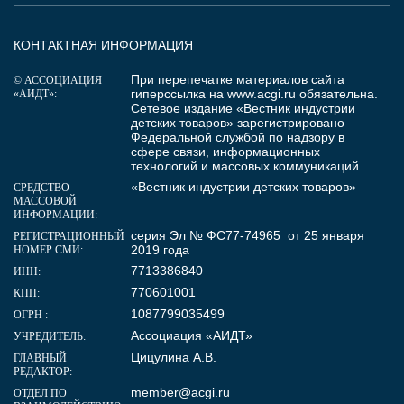
КОНТАКТНАЯ ИНФОРМАЦИЯ
При перепечатке материалов сайта
© АССОЦИАЦИЯ
гиперссылка на
www.acgi.ru
обязательна.
«АИДТ»:
Сетевое издание «Вестник индустрии
детских товаров» зарегистрировано
Федеральной службой по надзору в
сфере связи, информационных
технологий и массовых коммуникаций
«Вестник индустрии детских товаров»
СРЕДСТВО
МАССОВОЙ
ИНФОРМАЦИИ:
серия Эл № ФС77-74965 от 25 января
РЕГИСТРАЦИОННЫЙ
2019 года
НОМЕР СМИ:
7713386840
ИНН:
770601001
КПП:
1087799035499
ОГРН :
Ассоциация «АИДТ»
УЧРЕДИТЕЛЬ:
Цицулина А.В.
ГЛАВНЫЙ
РЕДАКТОР:
member@acgi.ru
ОТДЕЛ ПО