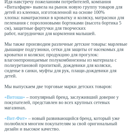
Идя навстречу пожеланиям потребителей, компания
«Виталфарм» вывела на рынок новую группу товаров для
детей из клеенки, изготовленной на основе 100%
хлопка: наматрасники в кроватку и коляску, матрасики для
пеленания с поролоновыми бортиками (высота бортика 5
см), защитные фартучки для творческих
работ, нагруднички для кормления малышей.
Мы также производим различные детские товары: марлевые
дышащие подгузники, сетки для защиты от насекомых для
кроватки и коляски; продукцию для прогулок:
влагонепроницаемые полукомбинезоны из материала с
полиуретановой пропиткой, дождевики для коляски,
сиденье в санки, муфты для рук, плащи-дождевики для
детей.
Мы выпускаем две торговые марки детских товаров:
«Витоша»
– популярный бренд, заслуживший доверие у
покупателей, представлен во всех крупных сетевых
магазинах.
«Вит-Фит
»
– новый развивающийся бренд, который уже
полюбился многим покупателям за свой оригинальный
дизайн и высокое качество.