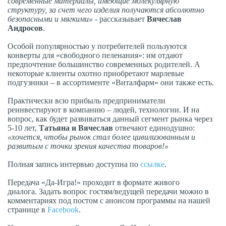
современные материалы, имеющие молекулярную
структуру, за счет чего изделия получаются абсолютно
безопасными и мягкими»
- рассказывает
Вячеслав
Андросов
.
Особой популярностью у потребителей пользуются
конверты для «свободного пеленания»: им отдают
предпочтение большинство современных родителей. А
некоторые клиенты охотно приобретают марлевые
подгузники – в ассортименте «Виталфарм» они также есть.
Практически всю прибыль предприниматели
реинвестируют в компанию – людей, технологии. И на
вопрос, как будет развиваться данный сегмент рынка через
5-10 лет,
Татьяна и Вячеслав
отвечают единодушно:
«хочется, чтобы рынок стал более цивилизованным и
развитым с точки зрения качества товаров!»
Полная запись интервью доступна по
ссылке
.
Передача «Да-Игра!» проходит в формате живого
диалога. Задать вопрос гостям/ведущей передачи можно в
комментариях под постом с анонсом программы на нашей
странице в
Facebook
.