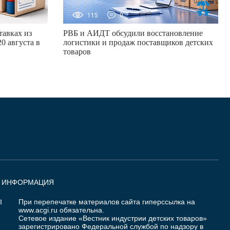
115
0
авках из
РВБ и АИДТ обсудили восстановление
0 августа в
логистики и продаж поставщиков детских
товаров
Я ИНФОРМАЦИЯ
При перепечатке материалов сайта гиперссылка на
Я
www.acgi.ru
обязательна.
Сетевое издание «Вестник индустрии детских товаров»
зарегистрировано Федеральной службой по надзору в