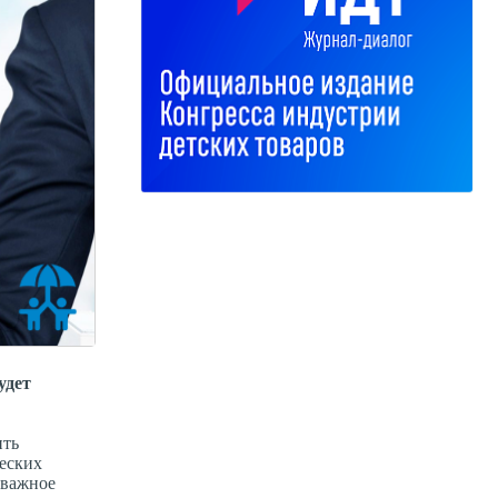
удет
ить
ческих
 важное