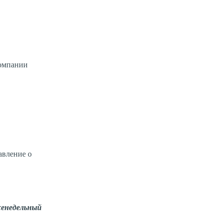
компании
авление о
енедельный