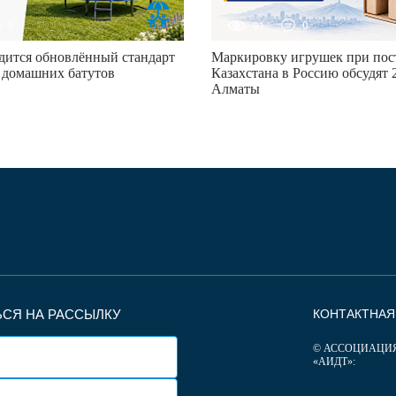
0
91
0
дится обновлённый стандарт
Маркировку игрушек при пост
 домашних батутов
Казахстана в Россию обсудят 2
Алматы
СЯ НА РАССЫЛКУ
КОНТАКТНА
© АССОЦИАЦИ
«АИДТ»: