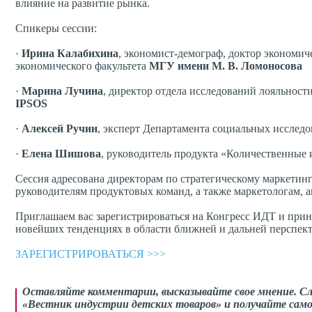
влияние на развитие рынка.
Спикеры сессии:
·
Ирина Калабихина
, экономист-демограф, доктор экономич
экономического факультета
МГУ имени М. В. Ломоносова
·
Марина Лучина
, директор отдела исследований лояльнос
IPSOS
·
Алексей Ручин
, эксперт Департамента социальных исслед
·
Елена Шишова
, руководитель продукта «Количественные
Сессия адресована директорам по стратегическому маркетин
руководителям продуктовых команд, а также маркетологам, а
Приглашаем вас зарегистрироваться на Конгресс ИДТ и приня
новейших тенденциях в области ближней и дальней перспек
ЗАРЕГИСТРИРОВАТЬСЯ >>>
Оставляйте комментарии, высказывайте свое мнение. С
«Вестник индустрии детских товаров» и получайте само